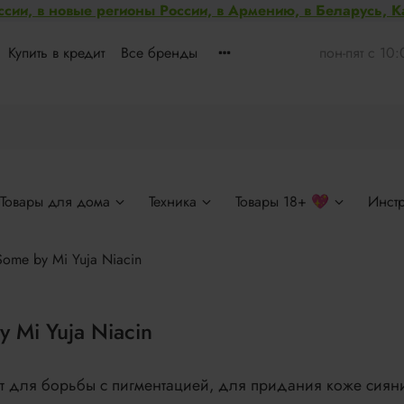
ссии, в новые регионы России, в Армению, в Беларусь, 
Купить в кредит
Все бренды
пон-пят с 10
Товары для дома
Техника
Товары 18+ 💖
Инст
Some by Mi Yuja Niacin
 Mi Yuja Niacin
ет для борьбы с пигментацией, для придания коже сиян