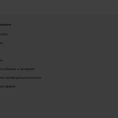
мация
сайта
ты
ти
я обмена и возврата
ика конфиденциальности
ор-оферта