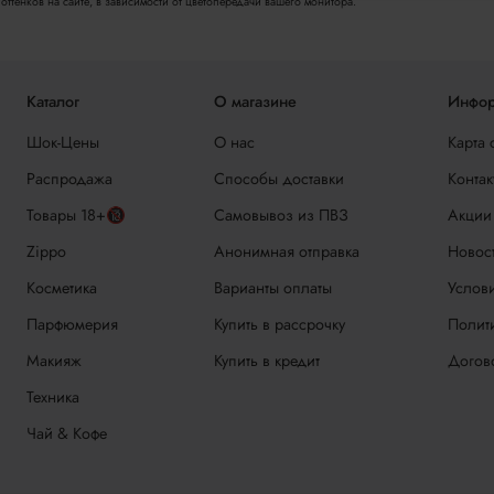
ттенков на сайте, в зависимости от цветопередачи вашего монитора.
Каталог
О магазине
Инфор
Шок-Цены
О нас
Карта 
Распродажа
Способы доставки
Контак
Товары 18+🔞
Самовывоз из ПВЗ
Акции
Zippo
Анонимная отправка
Новос
Косметика
Варианты оплаты
Услови
Парфюмерия
Купить в рассрочку
Полит
Макияж
Купить в кредит
Догов
Техника
Чай & Кофе