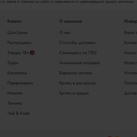
т цветов и оттенков на сайте, в зависимости от цветопередачи вашего монитора.
Каталог
О магазине
Инфор
Шок-Цены
О нас
Карта 
Распродажа
Способы доставки
Контак
Товары 18+🔞
Самовывоз из ПВЗ
Акции
Zippo
Анонимная отправка
Новос
Косметика
Варианты оплаты
Услови
Парфюмерия
Купить в рассрочку
Полит
Макияж
Купить в кредит
Догов
Техника
Чай & Кофе