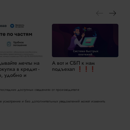
дывайте мечты на
А вот и СБП к нам
окупка в кредит -
подъехал ❗❗❗
н
о, удобно и
2
 последних доступных сведениях от производителя
вое усмотрение и без дополнительных уведомлений может изменить