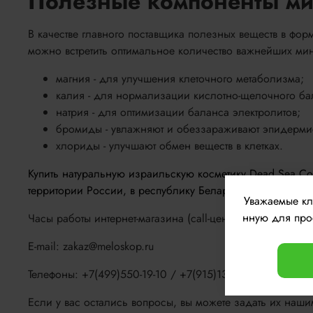
Полезные компоненты ми
В качестве главного поставщика полезных веществ в фор
можно встретить оптимальное количество важнейших ми
магния - для улучшения клеточного метаболизма;
калия - для нормализации кислотно-щелочного ба
натрия - для оптимизации баланса электролитов;
бромиды - увлажняют и обеззараживают эпидерми
хлориды - улучшают обмен веществ в клетках.
Купить натуральную израильскую косметику Dead Sea Col
территории России, в республику Беларусь и Казахстан!
Уважаемые к
нную для прос
Часы работы интернет-магазина (call-центр): с 10.00 до 
E-mail: zakaz@meloskop.ru
Телефоны: +7(499)550-19-10 / +7(915)133-56-89
Если у вас остались вопросы, вы можете задать их наши