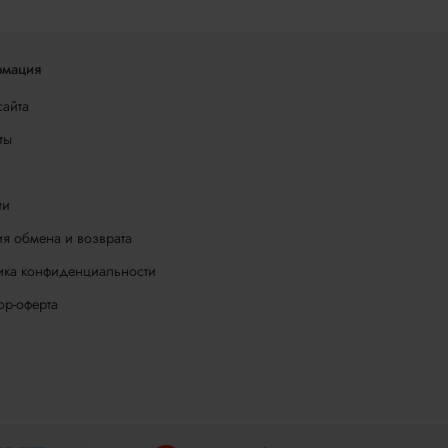
мация
сайта
ты
ти
я обмена и возврата
ика конфиденциальности
ор-оферта