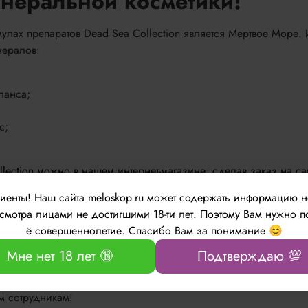
неральной косметики!
мулах препаратов Dead Sea Collection является Мертвое Море.
нералов:
ланса;
с;
lection можно в нашем интернет-магазине, сделав заказ на са
лиенты!
Наш сайта meloskop.ru может содержать информацию 
мотра лицами не достигшими 18-ти лет. Поэтому Вам нужно п
18.00 по будням
ё совершеннолетие. Спасибо Вам за понимание 😊
Мне нет 18 лет 🔞
Подтверждаю 💯
м сотрудникам!