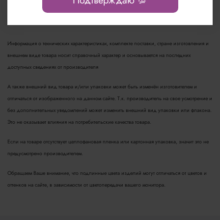
Подтверждаю 💯
Информация о технических характеристиках, комплекте поставки, стране изготовления и
внешнем виде товара носит справочный характер и основывается на последних
доступных сведениях от производителя
А также внешний вид товара и/или упаковки может быть изменён изготовителем и
отличаться от изображенного на данном сайте. Т.к. производитель на свое усмотрение и
без дополнительных уведомлений может изменить внешний вид упаковки или флакона.
Это не оказывает влияния на потребительские качества товара.
Если на товаре отсутствует целлофановая пленка или картонная упаковка, значит это не
предусмотрено производителем.
Обращаем Ваше внимание, что подлинные цвета изделий могут отличаться от цветов и
оттенков на сайте, в зависимости от цветопередачи вашего монитора.