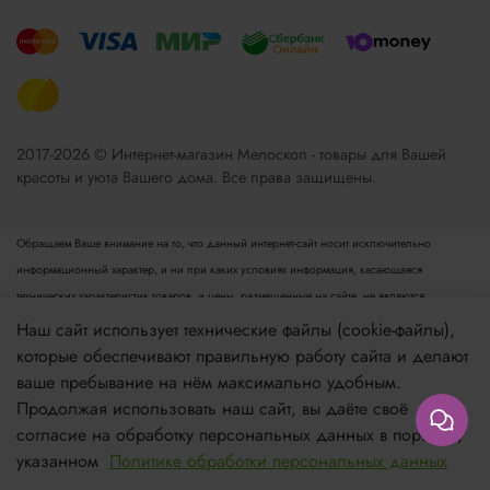
2017-2026 © Интернет-магазин Мелоскоп - товары для Вашей
красоты и уюта Вашего дома. Все права защищены.
Обращаем Ваше внимание на то, что данный интернет-сайт носит исключительно
информационный характер, и ни при каких условиях информация, касающаяся
технических характеристик товаров, и цены, размещенные на сайте, не являются
публичной офертой, определяемой положениями пункта 2 статьи 437 Гражданского
Наш сайт использует технические файлы (cookie-файлы),
кодекса РФ. Для получения подробной информации просьба обращаться к менеджеру.
которые обеспечивают правильную работу сайта и делают
Опубликованная на данном сайте информация может быть изменена в любое время без
ваше пребывание на нём максимально удобным.
предварительного уведомления.
Продолжая использовать наш сайт, вы даёте своё
согласие на обработку персональных данных в порядке,
Если вы заметили ошибку в описании, пожалуйста, сообщите нам по адресу
указанном
Политике обработки персональных данных
zakaz@meloskop.ru