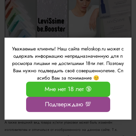
Уважаемые клиенты!
Наш сайта meloskop.ru может с
одержать информацию непредназначенную для п
росмотра лицами не достигшими 18-ти лет. Поэтому
Новые ампульные препараты be.Booster от
Вам нужно подтвердить своё совершеннолетие. Сп
бренда LeviSsime
асибо Вам за понимание 😊
Мне нет 18 лет 🔞
Информация о технических характеристиках, комплекте поставки, стране
Подтверждаю 💯
изготовления и внешнем виде товара носит справочный характер и
основывается на последних доступных сведениях от производителя
А также внешний вид товара и/или упаковки может быть изменён
изготовителем и отличаться от изображенного на данном сайте. Т.к.