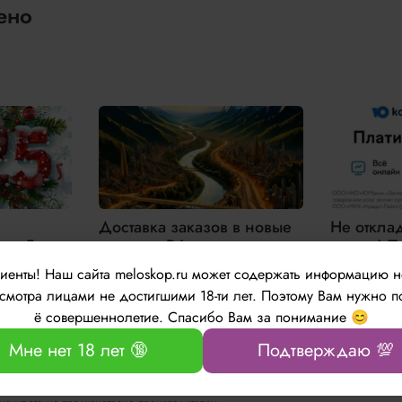
ено
Доставка заказов в новые
Не откла
ым Годом
регионы РФ
завтра! П
это прост
лиенты!
Наш сайта meloskop.ru может содержать информацию 
выгодно!
мотра лицами не достигшими 18-ти лет. Поэтому Вам нужно п
зготовления и внешнем виде товара носит справочный характер и основывается на
ё совершеннолетие. Спасибо Вам за понимание 😊
Мне нет 18 лет 🔞
Подтверждаю 💯
телем и отличаться от изображенного на данном сайте. Т.к. производитель на с
ельские качества товара.