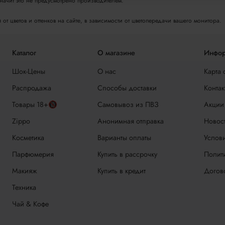
значит это не предусмотрено производителем.
т цветов и оттенков на сайте, в зависимости от цветопередачи вашего монитора.
Каталог
О магазине
Инфор
Шок-Цены
О нас
Карта 
Распродажа
Способы доставки
Контак
Товары 18+🔞
Самовывоз из ПВЗ
Акции
Zippo
Анонимная отправка
Новос
Косметика
Варианты оплаты
Услови
Парфюмерия
Купить в рассрочку
Полит
Макияж
Купить в кредит
Догов
Техника
Чай & Кофе