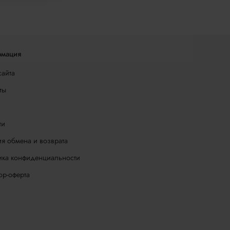
мация
сайта
ты
ти
я обмена и возврата
ика конфиденциальности
ор-оферта