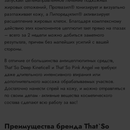
запускает целенаправленное лечение подкожных
жировых отложений, Протеазил® тонизирует и визуально
разглаживает кожу, а Липоредуктил® активизирует
расщепление жировых клеток. Благодаря комплексному
действию этих компонентов целлюлит тает прямо на глазах
– всего за 2 недели можно добиться заметного
результата, причем без малейших усилий с вашей
стороны.
В отличие от большинства антицеллюлитных средств,
That`So Deep Kineticell и That`So Pink Angel не требуют
даже длительного интенсивного втирания или
дополнительного массажа обрабатываемых участков.
Достаточно нанести спрей на кожу, и можно отправляться
по своим делам - активные вещества косметического
состава сделают всю работу за вас!
Преимущества бренда That`So