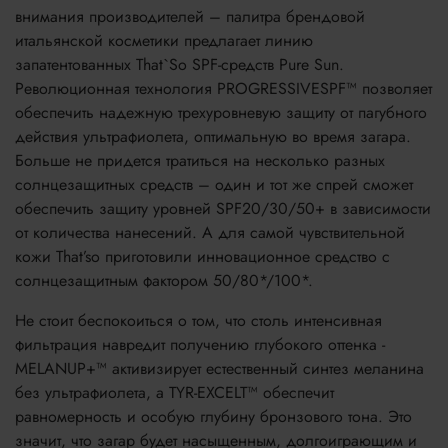
внимания производителей – палитра брендовой
итальянской косметики предлагает линию
запатентованных That`So SPF-средств Pure Sun.
Революционная технология PROGRESSIVESPF™ позволяет
обеспечить надежную трехуровневую защиту от пагубного
действия ультрафиолета, оптимальную во время загара.
Больше не придется тратиться на несколько разных
солнцезащитных средств – один и тот же спрей сможет
обеспечить защиту уровней SPF20/30/50+ в зависимости
от количества нанесений. А для самой чувствительной
кожи That’so приготовили инновационное средство с
солнцезащитным фактором 50/80*/100*.
Не стоит беспокоиться о том, что столь интенсивная
фильтрация навредит получению глубокого оттенка -
MELANUP+™ активизирует естественный синтез меланина
без ультрафиолета, а TYR-EXCELT™ обеспечит
равномерность и особую глубину бронзового тона. Это
значит, что загар будет насыщенным, долгоиграющим и