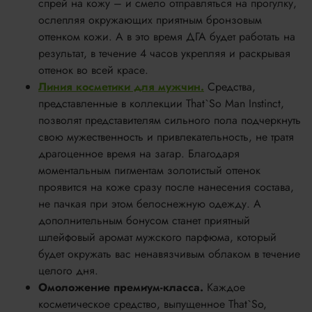
спрей на кожу – и смело отправляться на прогулку,
ослепляя окружающих приятным бронзовым
оттенком кожи. А в это время ДГА будет работать на
результат, в течение 4 часов укрепляя и раскрывая
оттенок во всей красе.
Линия косметики для мужчин.
Средства,
представленные в коллекции That`So Man Instinct,
позволят представителям сильного пола подчеркнуть
свою мужественность и привлекательность, не тратя
драгоценное время на загар. Благодаря
моментальным пигментам золотистый оттенок
проявится на коже сразу после нанесения состава,
не пачкая при этом белоснежную одежду. А
дополнительным бонусом станет приятный
шлейфовый аромат мужского парфюма, который
будет окружать вас ненавязчивым облаком в течение
целого дня.
Омоложение премиум-класса.
Каждое
косметическое средство, выпущенное That`So,