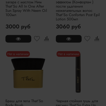
загара с маслом Ним
эффектом (Конфортан )
That'So All In One After
после удаления
Sun Spray With Neem Oil
нежелательных волос
100мл
That'So Confortan Post Epil
Lotion 500мл
3000 руб
3060 руб
Нет в наличии
Нет в наличии
Браш для тела That'So
Черная стойкая тушь для
Body Brush
ресниц That'So Extra Up