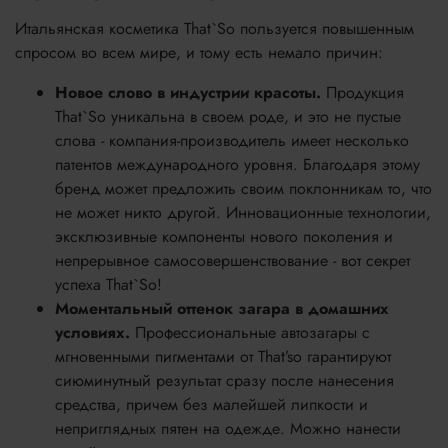
Итальянская косметика That`So пользуется повышенным
спросом во всем мире, и тому есть немало причин:
Новое слово в индустрии красоты.
Продукция
That`So уникальна в своем роде, и это не пустые
слова - компания-производитель имеет несколько
патентов международного уровня. Благодаря этому
бренд может предложить своим поклонникам то, что
не может никто другой. Инновационные технологии,
эксклюзивные компоненты нового поколения и
непрерывное самосовершенствование - вот секрет
успеха That`So!
Моментальный оттенок загара в домашних
условиях.
Профессиональные автозагары с
мгновенными пигментами от That’so гарантируют
сиюминутный результат сразу после нанесения
средства, причем без малейшей липкости и
неприглядных пятен на одежде. Можно нанести