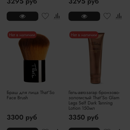
3295 руб
3295 руб
Нет в наличии
Нет в наличии
Браш для лица That'So
Гель-автозагар бронзово-
Face Brush
золотистый That'So Glam
Legs Self Dark Tanning
Lotion 150мл
3300 руб
3350 руб