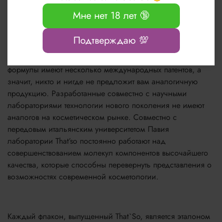
кратчайшие сроки и без малейшего риска для кожи.
Мне нет 18 лет 🔞
Подтверждаю 💯
That`So - это не просто еще один бренд, выпускающий
качественную косметику. Уникальные в своем роде
формулы имеют несколько международных патентов, а
значит, никто и нигде не предложит вам аналогичную
продукцию. Разработанные совместно с научными
лабораториями технологии нового поколения не имеют
аналогов на косметическом рынке. Совместно с
передовым итальянским университетом Павия
лаборатории That’so постоянно работают над
совершенствованием молекул компонентов высочайшего
качества, которые способны перевернуть представления о
возможностях современной косметологии.
Каждый флакон, выпущенный That`So, является эталоном