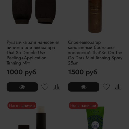
Рукавичка для нанесения
Спрей-автозагар
пилинга или автозагара
мгновенный бронзово-
That'So Double Use
золотистый That'So On The
Peeling+Application
Go Dark Mini Tanning Spray
Tanning Mitt
25мл
1000 руб
1500 руб
Нет в наличии
Нет в наличии