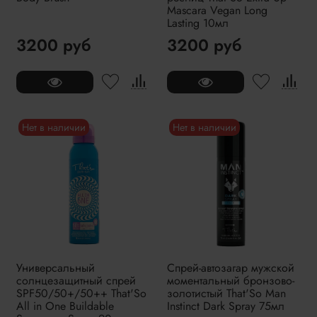
Mascara Vegan Long
Lasting 10мл
3200 руб
3200 руб
Нет в наличии
Нет в наличии
Универсальный
Спрей-автозагар мужской
солнцезащитный спрей
моментальный бронзово-
SPF50/50+/50++ That'So
золотистый That'So Man
All in One Buildable
Instinct Dark Spray 75мл