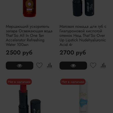
Мерцающий ускоритель
Матовая помада для губ с
загара Освежающая вода
Гиалуроновой кислотой
That'So All In One Tan
оттенок Нюд That'So Over
Accelerator Refreshing
Up Lipstick Nudehyaluronic
Water 100мл
Acid 4г
2500 руб
2700 руб
Нет в наличии
Нет в наличии