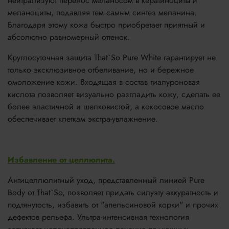
нейтрализуют перенос меланосом в кератиноциты и
меланоциты, подавляя тем самым синтез меланина.
Благодаря этому кожа быстро приобретает приятный и
абсолютно равномерный оттенок.
Круглосуточная защита That`So Pure White гарантирует не
только эксклюзивное отбеливание, но и бережное
омоложение кожи. Входящая в состав гиалуроновая
кислота позволяет визуально разгладить кожу, сделать ее
более эластичной и шелковистой, а кокосовое масло
обеспечивает клеткам экстра-увлажнение.
Избавление от целлюлита.
Антицеллюлитный уход, представленный линией Pure
Body от That`So, позволяет придать силуэту аккуратность и
подтянутость, избавить от "апельсиновой корки" и прочих
дефектов рельефа. Ультра-интенсивная технология