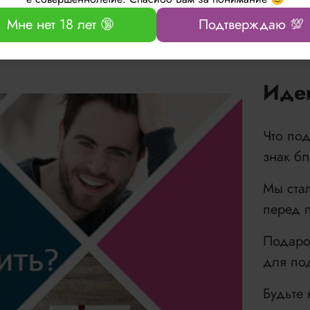
Мне нет 18 лет 🔞
Подтверждаю 💯
Иде
Что по
знак б
Мы ста
перед 
Подаро
для по
Будьте 