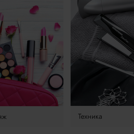
Техника
яж