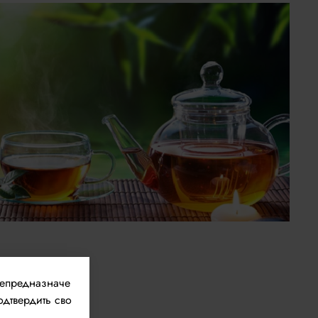
непредназначе
одтвердить сво