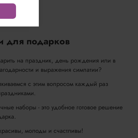
и для подарков
дарить на праздник, день рождения или в
лагодарности и выражения симпатии?
лкиваемся с этим вопросом каждый раз
праздниками.
чные наборы - это удобное готовое решение
дарка.
красивы, молоды и счастливы!