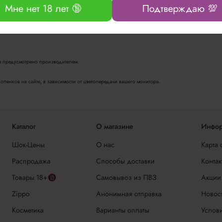
Мне нет 18 лет 🔞
Подтверждаю 💯
 и внешнем виде товара носит справочный характер и основывается на последних доступных св
ичаться от изображенного на данном сайте. Т.к. производитель на свое усмотрение и без до
не предусмотрено производителем.
ттенков на сайте, в зависимости от цветопередачи вашего монитора.
Каталог
О магазине
Инфор
Шок-Цены
О нас
Карта 
Распродажа
Способы доставки
Контак
Товары 18+🔞
Самовывоз из ПВЗ
Акции
Zippo
Анонимная отправка
Новос
Косметика
Варианты оплаты
Услови