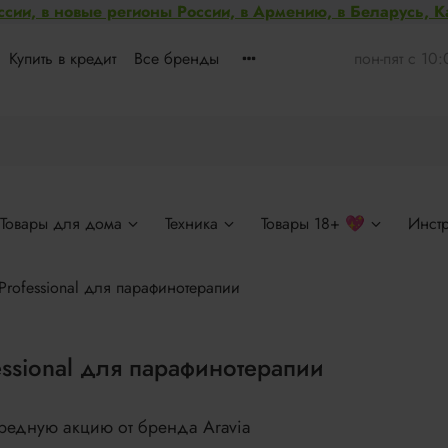
ссии, в новые регионы России, в Армению, в Беларусь, 
Купить в кредит
Все бренды
пон-пят с 10
Товары для дома
Техника
Товары 18+ 💖
Инст
Professional для парафинотерапии
essional для парафинотерапии
редную акцию от бренда Aravia