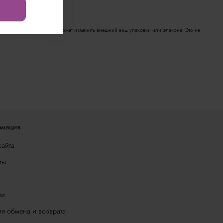
едениях от производителя
полнительных уведомлений может изменить внешний вид упаковки или флакона. Это не
мация
сайта
ты
ти
я обмена и возврата