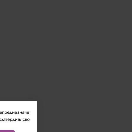
непредназначе
одтвердить сво