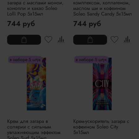
загара с маслами монои,
комплексом, коллагеном,
конопли и какао Soleo
маслом ши и кофеином
Lolli Pop 5x15мл
Soleo Sandy Candy 5x15мл
744 руб
744 руб
в наборе 5 штук
в наборе 5 штук
Крем для загара в
Крем-ускоритель загара с
солярии с сильным
кофеином Soleo City
увлажняющим эффектом
5x15мл
Soleo Surf 5x15мл