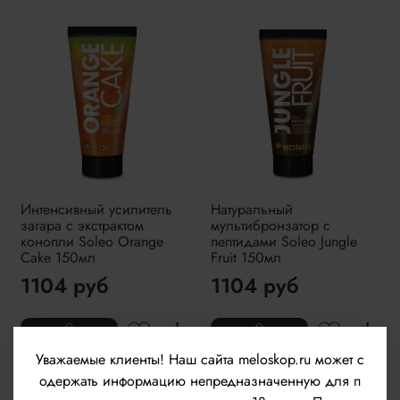
Интенсивный усилитель
Натуральный
загара с экстрактом
мультибронзатор с
конопли Soleo Orange
пептидами Soleo Jungle
Cake 150мл
Fruit 150мл
1104 руб
1104 руб
Уважаемые клиенты!
Наш сайта meloskop.ru может с
одержать информацию непредназначенную для п