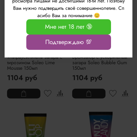
росмотра лицами не достигшими 18-ти лет. Поэтому
Вам нужно подтвердить своё совершеннолетие. Сп
асибо Вам за понимание 😊
Мне нет 18 лет 🔞
Подтверждаю 💯
Ультраусилитель загара с
Бронзатор с ускорителем
тирозином Soleo Lime
загара Soleo Bubble Gum
Mousse 150мл
150мл
1104 руб
1104 руб