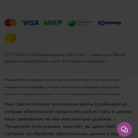
2017-2026 © Интернет-магазин Мелоскоп - товары для Вашей
красоты и уюта Вашего дома. Все права защищены.
Обращаем Ваше внимание на то, что данный интернет-сайт носит исключительно
информационный характер, и ни при каких условиях информация, касающаяся
технических характеристик товаров, и цены, размещенные на сайте, не являются
публичной офертой, определяемой положениями пункта 2 статьи 437 Гражданского
Наш сайт использует технические файлы (cookie-файлы),
кодекса РФ. Для получения подробной информации просьба обращаться к менеджеру.
которые обеспечивают правильную работу сайта и делают
Опубликованная на данном сайте информация может быть изменена в любое время без
ваше пребывание на нём максимально удобным.
предварительного уведомления.
Продолжая использовать наш сайт, вы даёте своё
согласие на обработку персональных данных в порядке,
Если вы заметили ошибку в описании, пожалуйста, сообщите нам по адресу