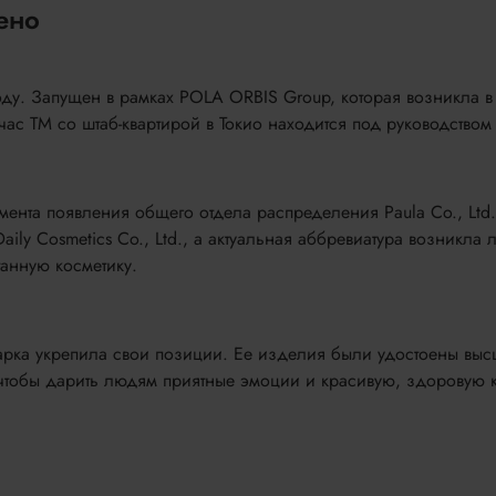
ено
оду. Запущен в рамках POLA ORBIS Group, которая возникла в
ас ТМ со штаб-квартирой в Токио находится под руководством 
ента появления общего отдела распределения Paula Co., Ltd.
ly Cosmetics Co., Ltd., а актуальная аббревиатура возникла 
танную косметику.
марка укрепила свои позиции. Ее изделия были удостоены вы
 чтобы дарить людям приятные эмоции и красивую, здоровую 