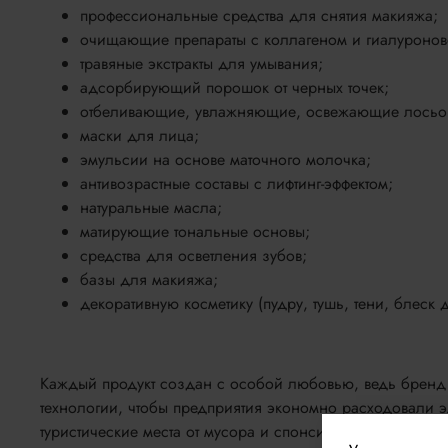
профессиональные средства для снятия макияжа;
очищающие препараты с коллагеном и гиалуронов
травяные экстракты для умывания;
адсорбирующий порошок от черных точек;
отбеливающие, увлажняющие, освежающие лосьон
маски для лица;
эмульсии на основе маточного молочка;
антивозрастные составы с лифтинг-эффектом;
натуральные масла;
матирующие тональные основы;
средства для осветления зубов;
базы для макияжа;
декоративную косметику (пудру, тушь, тени, блеск д
Каждый продукт создан с особой любовью, ведь бренд 
технологии, чтобы предприятия экономно расходовали э
туристические места от мусора и спонсируя благотворит