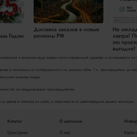
Доставка заказов в новые
Не откла
ым Годом
регионы РФ
завтра! П
это прост
выгодно!
зготовления и внешнем виде товара носит справочный характер и основывается на
телем и отличаться от изображенного на данном сайте. Т.к. производитель на с
ельские качества товара.
значит это не предусмотрено производителем.
т цветов и оттенков на сайте, в зависимости от цветопередачи вашего монитора.
Каталог
О магазине
Инфор
Шок-Цены
О нас
Карта 