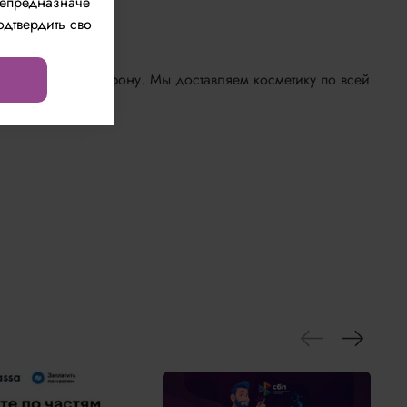
непредназначе
одтвердить сво
айте или по телефону. Мы доставляем косметику по всей