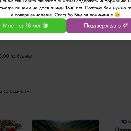
лиенты!
Наш сайта meloskop.ru может содержать информацию 
а среду.
мотра лицами не достигшими 18-ти лет. Поэтому Вам нужно п
ё совершеннолетие. Спасибо Вам за понимание 😊
Мне нет 18 лет 🔞
Подтверждаю 💯
за лицом можно в нашем интернет-магазине, сделав заказ на с
18.00 по будням
м сотрудникам!