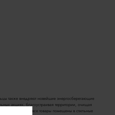
льцы также внедряют новейшие энергосберегающие
льных акциях, благоустраивая территории, очищая
териалам, поэтому все товары помещены в стильные