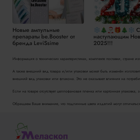
Новые ампульные
❄🎄🎅🏻🎁🎄❄ С
препараты be.Booster от
наступающим Нов
бренда LeviSsime
2025!!!
Информация о технических характеристиках, комплекте поставки, стране и
А также внешний вид товара и/или упаковки может быть изменён изготови
внешний вид упаковки или флакона. Это не оказывает влияния на потребит
Если на товаре отсутствует целлофановая пленка или картонная упаковка, 
Обращаем Ваше внимание, что подлинные цвета изделий могут отличаться о