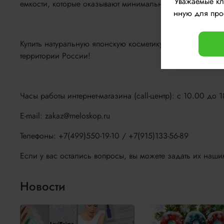
Уважаемые к
емкости, которые оказывают минимальное воздействие н
нную для прос
Купить натуральную японскую косметику PDC для ухода 
территории России!
Часы работы интернет-магазина (call-центр): с 10.00 до 
E-mail: zakaz@meloskop.ru
Телефоны: +7(499)550-19-10 / +7(915)133-56-89
Если у вас остались вопросы, вы можете задать их наши
Новости