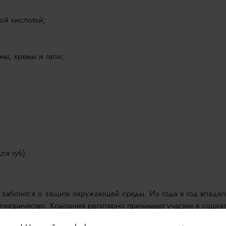
ой кислотой;
ы, кремы и гели;
ля губ).
заботится о защите окружающей среды. Из года в год владе
лектричество. Компания регулярно принимает участие в социа
ельность. Не менее ответственно относится и к упаковочным ма