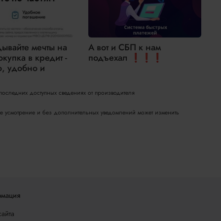
дывайте мечты на
А вот и СБП к нам
окупка в кредит -
подъехал ❗❗❗
н
о, удобно и
2
 последних доступных сведениях от производителя
вое усмотрение и без дополнительных уведомлений может изменить
мация
сайта