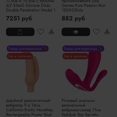
17,5см и 19,5см с пультом
проникновения Lola
ДУ SilexD Silicone Dildo
Games Pure Passion Rori
Double Penetration Model 1
1205-02lola
7251 руб
882 руб
Товар для взрослых 🔞
Товар для взрослых 🔞
Нет в наличии
Нет в наличии
Двойной реалистичный
Розовый анально-
вибратор 9 и 14см
вагинальный
California Exotic Novelties
вибромассажер 11см
Rechargeable Power Stud
Satisfyer Top Secret+