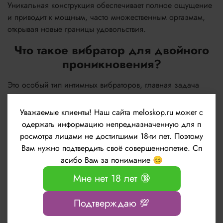
Уникальная конструкция обеспечивает полное ощущение
и приводит к мощным, часто множественным оргазмам,
открывая новые границы удовольствия.
Что такое вибратор для двойного
проникновения?
Это особый тип интимных вибраторов, главная задача
которых — стимулировать как минимум две точки
одновременно. Классическая и самая популярная
Уважаемые клиенты!
Наш сайта meloskop.ru может с
конструкция включает:
одержать информацию непредназначенную для п
росмотра лицами не достигшими 18-ти лет. Поэтому
Основной стержень: Для вагинального
Вам нужно подтвердить своё совершеннолетие. Сп
проникновения и точечного воздействия на G-зону.
асибо Вам за понимание 😊
Внешний отросток ("ушко"): Для точной и
постоянной вибрации клитора.
Мне нет 18 лет 🔞
Такая слаженная работа обеспечивает комплексное
Подтверждаю 💯
воздействие, которое многие называют "вагинально-
клиторальным оргазмом" - одним из самых ярких и