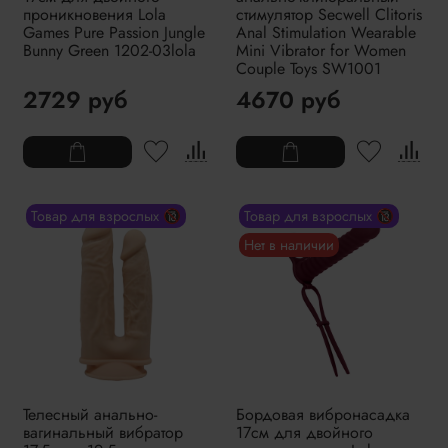
проникновения Lola
стимулятор Secwell Clitoris
Games Pure Passion Jungle
Anal Stimulation Wearable
Bunny Green 1202-03lola
Mini Vibrator for Women
Couple Toys SW1001
2729 руб
4670 руб
Товар для взрослых 🔞
Товар для взрослых 🔞
Нет в наличии
Телесный анально-
Бордовая вибронасадка
вагинальный вибратор
17см для двойного