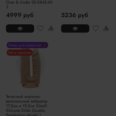
Over & Under SE-0842-45-
3
4999 руб
5236 руб
Товар для взрослых 🔞
Нет в наличии
Телесный анально-
вагинальный вибратор
17,5см и 19,5см SilexD
Silicone Dildo Double
Penetration Model 1