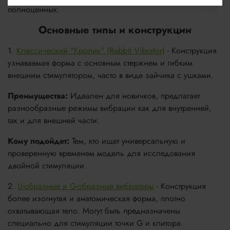
полноценных.
Основные типы и конструкции
1.
Классический "Кролик" (Rabbit Vibrator)
- Конструкция
узнаваемая форма с основным стержнем и гибким
внешним стимулятором, часто в виде зайчика с ушками.
Преимущества:
Идеален для новичков, предлагает
разнообразные режимы вибрации как для внутренней,
так и для внешней части.
Кому подойдет:
Тем, кто ищет универсальную и
проверенную временем модель для исследования
двойной стимуляции.
2.
U-образные и G-образные вибраторы
- Конструкция
более изогнутая и анатомическая форма, плотно
охватывающая тело. Могут быть предназначены
специально для стимуляции точки G и клитора.