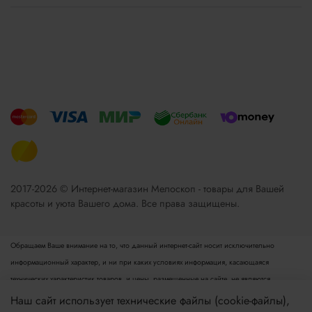
2017-2026 © Интернет-магазин Мелоскоп - товары для Вашей
красоты и уюта Вашего дома. Все права защищены.
Обращаем Ваше внимание на то, что данный интернет-сайт носит исключительно
информационный характер, и ни при каких условиях информация, касающаяся
технических характеристик товаров, и цены, размещенные на сайте, не являются
публичной офертой, определяемой положениями пункта 2 статьи 437 Гражданского
Наш сайт использует технические файлы (cookie-файлы),