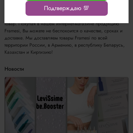
Купить профессиональную косметику для волос Framesi
Подтверждаю 💯
Вы можете в нашем интернет-магазине, сделав заказ на
сайте или по телефону. Мы продаем только оригинальный
товар. Покупая в нашем интернет-магазине продукцию
Framesi, Вы можете не беспокоится о качестве, сроках и
доставке. Мы доставляем товары Framesi по всей
территории России, в Армению, в республику Беларусь,
Казахстан и Киргизию!
Новости