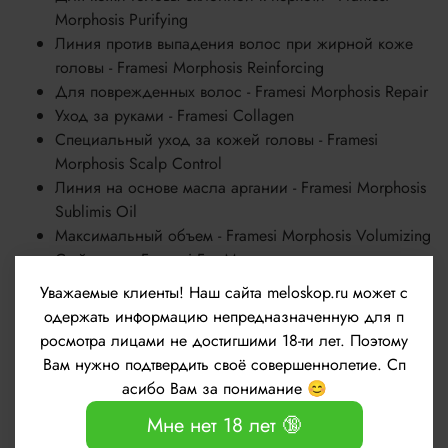
Morphosis Purifying
Линия против выпадения волос при жирной коже
головы - Framesi Morphosis Reinforcing
Для поврежденных волос - Framesi Morphosis Repair
Уход за руками - Framesi Collagen
Специальный уход за кожей головы - Framesi
Morphosis Scalp Control
Линия на основе масла аргании - Framesi Morphosis
Sublimis Oil
Максимальный объем - Framesi Morphosis Volumizing
Стайлинги - Framesi For Me
Линия мини косметики - Framesi Morphosis Travel Size
Уважаемые клиенты!
Наш сайта meloskop.ru может с
одержать информацию непредназначенную для п
Если вы выбираете Framesi, значит, вы выбираете
росмотра лицами не достигшими 18-ти лет. Поэтому
безупречный стиль, роскошь и уход в лучших
Вам нужно подтвердить своё совершеннолетие. Сп
итальянских традициях!
асибо Вам за понимание 😊
Где купить косметику Framesi?
Мне нет 18 лет 🔞