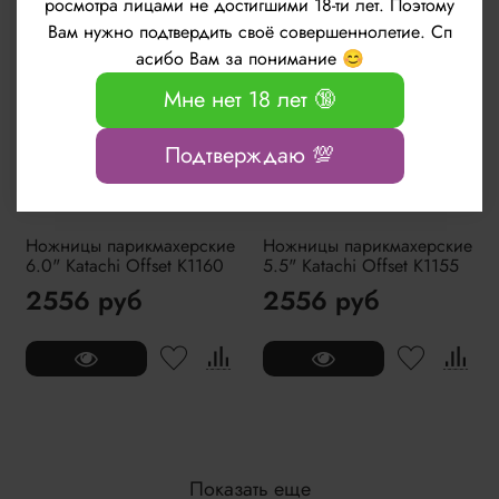
росмотра лицами не достигшими 18-ти лет. Поэтому
Нет в наличии
Нет в наличии
Вам нужно подтвердить своё совершеннолетие. Сп
асибо Вам за понимание 😊
Мне нет 18 лет 🔞
Подтверждаю 💯
Ножницы парикмахерские
Ножницы парикмахерские
6.0" Katachi Offset K1160
5.5" Katachi Offset K1155
2556 руб
2556 руб
Показать еще