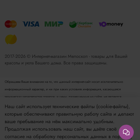
2017-2026 © Интернет-магазин Мелоскоп - товары для Вашей
красоты и уюта Вашего дома. Все права защищены.
Обращаем Ваше внимание на то, что данный интернет-сайт носит исключительно
информационный характер, и ни при каких условиях информация, касающаяся
технических характеристик товаров, и цены, размещенные на сайте, не являются
публичной офертой, определяемой положениями пункта 2 статьи 437 Гражданского
Наш сайт использует технические файлы (cookie-файлы),
кодекса РФ. Для получения подробной информации просьба обращаться к менеджеру.
которые обеспечивают правильную работу сайта и делают
Опубликованная на данном сайте информация может быть изменена в любое время без
ваше пребывание на нём максимально удобным.
предварительного уведомления.
Продолжая использовать наш сайт, вы даёте своё
согласие на обработку персональных данных в порядке,
Если вы заметили ошибку в описании, пожалуйста, сообщите нам по адресу