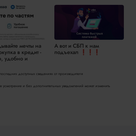
дывайте мечты на
А вот и СБП к нам
окупка в кредит -
подъехал ❗❗❗
н
о, удобно и
2
 последних доступных сведениях от производителя
вое усмотрение и без дополнительных уведомлений может изменить