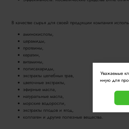
В качестве сырья для своей продукции компания использ
аминокислоты,
церамиды,
протеины,
кератин,
витамины,
полисахариды,
Уважаемые к
экстракты целебных трав,
нную для прос
цветочные экстракты,
эфирные масла,
натуральные масла,
морские водоросли,
экстракты плодов и ягод,
коллаген и другие полезные вещества.