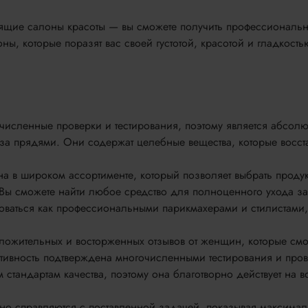
оящие салоны красоты — вы сможете получить профессиональ
ы, которые поразят вас своей густотой, красотой и гладкость
численные проверки и тестирования, поэтому является абсолю
 за прядями. Они содержат целебные вещества, которые восст
на в широком ассортименте, который позволяет выбрать прод
 Вы сможете найти любое средство для полноценного ухода з
ваться как профессиональными парикмахерами и стилистами, 
ложительных и восторженных отзывов от женщин, которые смо
ективность подтверждена многочисленными тестирования и про
м стандартам качества, поэтому она благотворно действует на 
чно справляются с поставленной задачей, показывая максимал