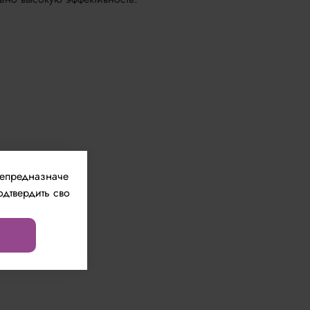
непредназначе
одтвердить сво