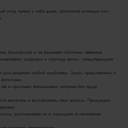
ный уход прямо у себя дома, приложив минимум сил,
ю.
тно безопасной и не вызывает побочных эффектов.
анавливают здоровье и структуру волос, предотвращают
укт для решения любой проблемы. Здесь представлены и
а волосами.
так и простыми женщинами, которые без труда
гли вылечить и восстановить свои волосы. Продукция
верками.
волосы, разглаживает их и защищает от негативных
ьно высокую эффективность.