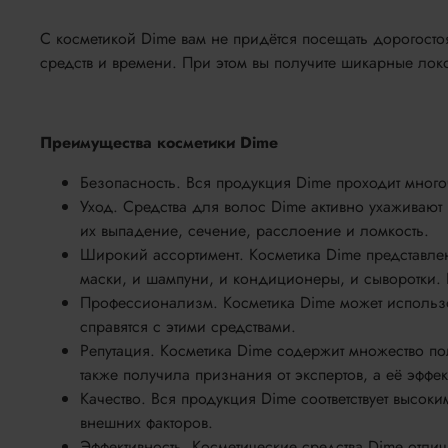
С косметикой Dime вам не придётся посещать дорогост
средств и времени. При этом вы получите шикарные локон
Преимущества косметики Dime
Безопасность. Вся продукция Dime проходит много
Уход. Средства для волос Dime активно ухаживают
их выпадение, сечение, расслоение и ломкость.
Широкий ассортимент. Косметика Dime представле
маски, и шампуни, и кондиционеры, и сыворотки.
Профессионализм. Косметика Dime может использо
справятся с этими средствами.
Репутация. Косметика Dime содержит множество по
также получила признания от экспертов, а её эфф
Качество. Вся продукция Dime соответствует высоки
внешних факторов.
Эффективность. Косметические средства Dime отли