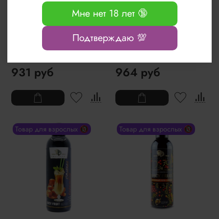
Мне нет 18 лет 🔞
Согревающая и
Интимный гель на водной
Подтверждаю 💯
возбуждающая интимная
основе с ароматом пина
гель-смазка БиоМед Hot
колада БиоМед Juicy Fruit
Sex 100мл
200мл
931 руб
964 руб
Товар для взрослых 🔞
Товар для взрослых 🔞