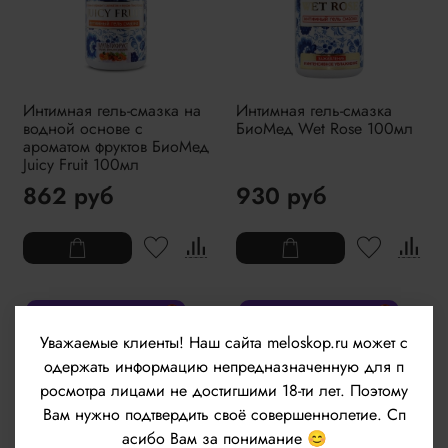
Интимная гель-смазка на
Интимная гель-смазка
водной основе с
БиоМед Wet Rose 100мл
ароматом фруктов БиоМед
Juicy Fruit 100мл
862 руб
930 руб
Товар для взрослых 🔞
Товар для взрослых 🔞
Уважаемые клиенты!
Наш сайта meloskop.ru может с
одержать информацию непредназначенную для п
росмотра лицами не достигшими 18-ти лет. Поэтому
Вам нужно подтвердить своё совершеннолетие. Сп
асибо Вам за понимание 😊