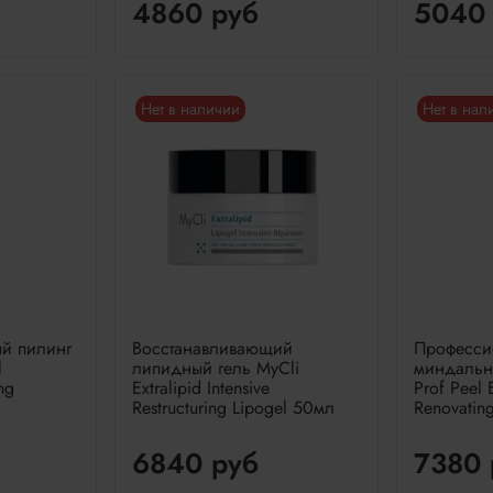
4860 руб
5040
Нет в наличии
Нет в нал
й пилинг
Восстанавливающий
Професси
l
липидный гель MyCli
миндальн
ng
Extralipid Intensive
Prof Peel 
Restructuring Lipogel 50мл
Renovatin
6840 руб
7380 