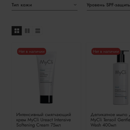
Тип кожи
Уровень SPF-защит
Нет в наличии
Нет в наличии
Интенсивный смягчающий
Деликатное мыло 
крем MyCli Ureact Intensive
MyCli Tensoil Gentl
Softening Cream 75мл
Wash 400мл