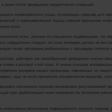
, а также после проведения хирургических операций.
 модель антивозрастного ухода, сочетающую средства для на
тический и нутрицевтический подход отвечает принципам эст
жения кожи.
физиологии кожи. Данные исследования подтверждают, что пер
го определения следует, что кожа впитывает далеко не все н
ендует начать программу реабилитации с процедуры пилинга 
ислоты, действуют как своеобразные проводники нужных веще
е клетки и роговой слой кожи. А значит улучшать впитываю
внутренних резервов нашего организма, отвечающих за стиму
дермы, куда не могут проникнуть косметические вещества, спос
ующего назначения помогает активировать результативный п
аждый курс реабилитации кожи направлен на получение макси
а интенсивное увлажнение повреждённого кожного покрова, 