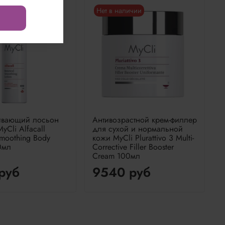
ичии
Нет в наличии
вающий лосьон
Антивозрастной крем-филлер
yCli Alfacall
для сухой и нормальной
moothing Body
кожи MyCli Plurattivo 3 Multi-
0мл
Сorrective Filler Booster
Cream 100мл
руб
9540 руб