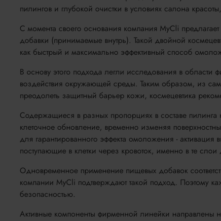
пилингов и глубокой очистки в условиях салона красоты
С момента своего основания компания MyCli предлагает
добавки (принимаемые внутрь). Такой двойной космецев
как быстрый и максимально эффективный способ омоло
В основу этого подхода легли исследования в области 
воздействия окружающей среды. Таким образом, из само
преодолеть защитный барьер кожи, космецевтика реком
Содержащиеся в разных пропорциях в составе пилинга к
клеточное обновление, временно изменяя поверхностны
для гарантированного эффекта омоложения - активация 
поступающие в клетки через кровоток, именно в те слои 
Одновременное применение пищевых добавок соответств
компании MyCli подтверждают такой подход. Поэтому к
безопасностью.
Активные компоненты фирменной линейки направлены н