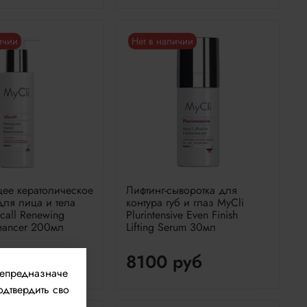
ичии
Нет в наличии
е кератолическое
Лифтинг-сыворотка для
для лица и тела
контура губ и глаз MyCli
acall Renewing
Plurintensive Even Finish
leancer 200мл
Lifting Serum 30мл
руб
8100 руб
непредназначе
одтвердить сво