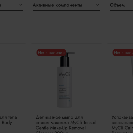
ы
Активные компоненты
Объем
Нет в наличии
Нет в нал
для тела
Деликатное мыло для
Успокаив
e Body
снятия макияжа MyCli Tensoil
восстана
Gentle Make-Up Removal
MyCli Cal