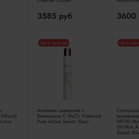
Cleanser 200мл
Restorati
3585 руб
3600 
Нет в наличии
Нет в нал
-
Активная сыворотка с
Солнцеза
Alfacall
Витамином C MyCli Vitaboost
выравнив
Active
Pure Active Serum 10мл
SPF30 MyC
UV/IR-A A
Shield 50