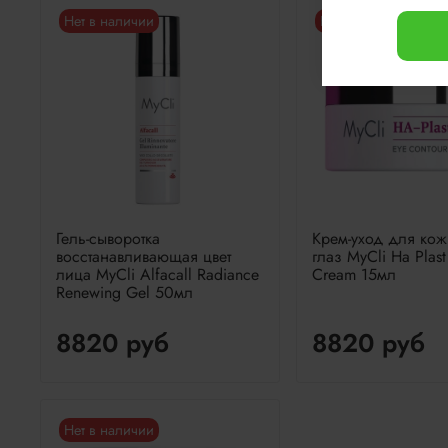
Нет в наличии
Нет в наличии
Гель-сыворотка
Крем-уход для кож
восстанавливающая цвет
глаз MyCli Ha Plast
лица MyCli Alfacall Radiance
Cream 15мл
Renewing Gel 50мл
8820 руб
8820 руб
Нет в наличии