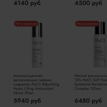
4140 руб
4500 руб
Нет в наличии
Нет в наличии
Антиоксидантная
Мягкий миндальны
увлажняющая лифтинг-
15% MyCli Soft Pee
сыворотка MyCli Rebuilding
Epidermal Revitalizi
Hydra Lifting Antioxidant
Complex 100мл
Serum 50мл
5940 руб
6480 руб