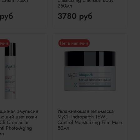
ve Cream 75мл
Elasticizing Emulsion Body
250мл
руб
3780 руб
ичии
Нет в наличии
щитная эмульсия
Увлажняющая гель-маска
ающий цвет кожи
MyCli Indropatch TEWL
li Cromaclar
Control Moisturizing Film Mask
nti Photo-Aging
50мл
мл