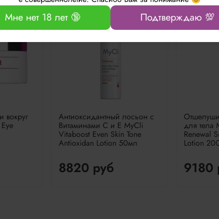
Нет в наличии
Нет в нал
Мне нет 18 лет 🔞
Подтверждаю 💯
и вокруг
Антиоксидантный лосьон с
Отшелуши
 Eye
Витаминами C и E MyCli
для тела M
Vitaboost Even Skin Tone
Renewal S
Antioxidan Lotion 50мл
Lotion 20
8820 руб
9180 