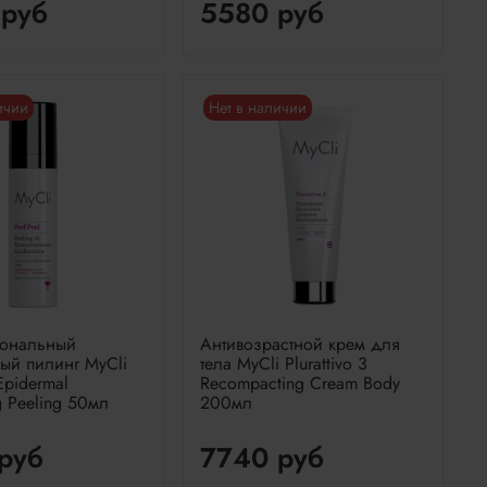
 руб
5580 руб
ичии
Нет в наличии
ональный
Антивозрастной крем для
ый пилинг MyCli
тела MyCli Plurattivo 3
Epidermal
Recompacting Cream Body
g Peeling 50мл
200мл
руб
7740 руб