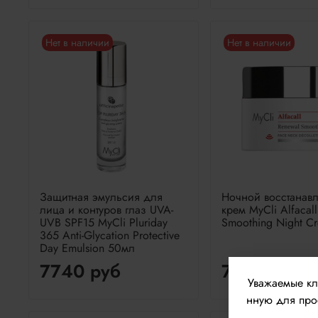
Нет в наличии
Нет в наличии
Защитная эмульсия для
Ночной восстанав
лица и контуров глаз UVA-
крем MyCli Alfacal
UVB SPF15 MyCli Pluriday
Smoothing Night C
365 Anti-Glycation Protective
Day Emulsion 50мл
7740 руб
7740 руб
Уважаемые к
нную для прос