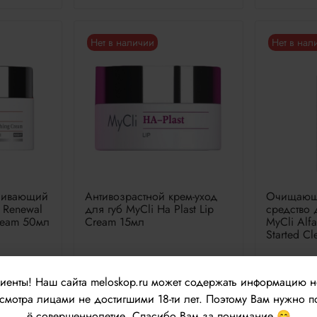
Нет в наличии
Нет в нал
ливающий
Антивозрастной крем-уход
Очищающе
l Renewal
для губ MyCli Ha Plast Lip
средство 
ream 50мл
Cream 15мл
MyCli Alf
Started C
7740 руб
7920 
лиенты!
Наш сайта meloskop.ru может содержать информацию 
мотра лицами не достигшими 18-ти лет. Поэтому Вам нужно п
ё совершеннолетие. Спасибо Вам за понимание 😊