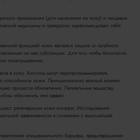
ружного применения (для нанесения на кожу) и пищевые
етической медицины и прекрасно зарекомендовал себя
вичной функцией кожи является защита от пагубного
анесенные на нее субстанции. Для того чтобы безопасно
или отшелушивания.
ств в кожу. Кислоты могут перепрограммировать
щую способность кожи. Принципиально важный момент
ляцию процесса обновления. Питательные вещества,
обны обеспечить этот эффект.
роцесс регенерации кожи изнутри. Исследования
мальной эффективности в сочетании с высочайшей
укрепление эпидермального барьера, предотвращение