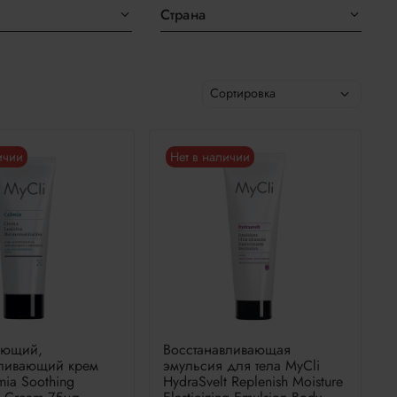
Страна
ичии
Нет в наличии
ающий,
Восстанавливающая
вливающий крем
эмульсия для тела MyCli
mia Soothing
HydraSvelt Replenish Moisture