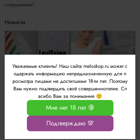
сотрудникам!
Новости
Уважаемые клиенты!
Наш сайта meloskop.ru может с
одержать информацию непредназначенную для п
росмотра лицами не достигшими 18-ти лет. Поэтому
Вам нужно подтвердить своё совершеннолетие. Сп
асибо Вам за понимание 😊
Новые ампульные препараты be.Booster от
Мне нет 18 лет 🔞
бренда LeviSsime
Подтверждаю 💯
Информация о технических характеристиках, комплекте поставки, стране
изготовления и внешнем виде товара носит справочный характер и