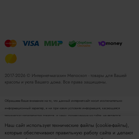
2017-2026 © Интернет-магазин Мелоскоп - товары для Вашей
красоты и уюта Вашего дома. Все права защищены.
Обращаем Ваше внимание на то, что данный интернет-сайт носит исключительно
информационный характер, и ни при каких условиях информация, касающаяся
технических характеристик товаров, и цены, размещенные на сайте, не являются
публичной офертой, определяемой положениями пункта 2 статьи 437 Гражданского
Наш сайт использует технические файлы (cookie-файлы),
кодекса РФ. Для получения подробной информации просьба обращаться к менеджеру.
которые обеспечивают правильную работу сайта и делают
Опубликованная на данном сайте информация может быть изменена в любое время без