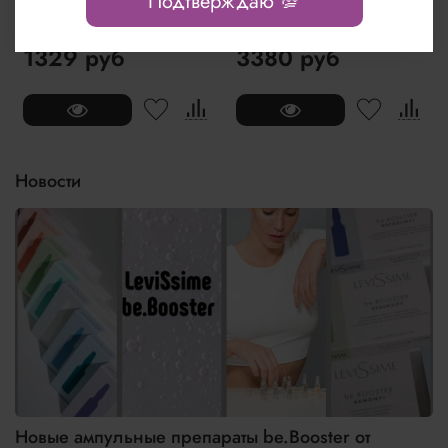
Подтверждаю 💯
M120 с медом и молоком
Seaweed Soap 150г
ослицы 100г
1329 руб
3380 руб
Новости
Новые ампульные препараты be.Booster от