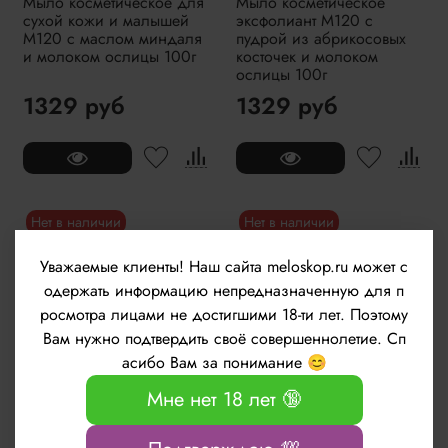
Мыло косметическое для
Мыло косметическое
сухой кожи и малышей
эксфолиант M120 с
M120 с маслом миндаля
пудрой из абрикосовых
и молоком ослицы 100г
косточек и молоком
ослицы 100г
1329 руб
1329 руб
Нет в наличии
Нет в наличии
Уважаемые клиенты!
Наш сайта meloskop.ru может с
одержать информацию непредназначенную для п
росмотра лицами не достигшими 18-ти лет. Поэтому
Вам нужно подтвердить своё совершеннолетие. Сп
асибо Вам за понимание 😊
Мне нет 18 лет 🔞
Мыло косметическое для
Мыло с морскими
чувствительной кожи
водорослями Phytomer