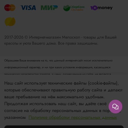
2017-2026 © Интернет-магазин Мелоскоп - товары для Вашей
красоты и уюта Вашего дома. Все права защищены.
Обращаем Ваше внимание на то, что данный интернет-сайт носит исключительно
информационный характер, и ни при каких условиях информация, касающаяся
технических характеристик товаров, и цены, размещенные на сайте, не являются
публичной офертой, определяемой положениями пункта 2 статьи 437 Гражданского
Наш сайт использует технические файлы (cookie-файлы),
кодекса РФ. Для получения подробной информации просьба обращаться к менеджеру.
которые обеспечивают правильную работу сайта и делают
Опубликованная на данном сайте информация может быть изменена в любое время без
ваше пребывание на нём максимально удобным.
предварительного уведомления.
Продолжая использовать наш сайт, вы даёте своё
согласие на обработку персональных данных в порядке,
Если вы заметили ошибку в описании, пожалуйста, сообщите нам по адресу
указанном
Политике обработки персональных данных
zakaz@meloskop.ru