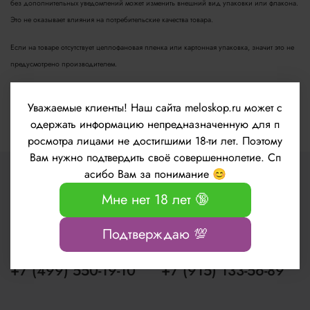
без дополнительных уведомлений может изменить внешний вид упаковки или флакона.
Это не оказывает влияния на потребительские качества товара.
Если на товаре отсутствует целлофановая пленка или картонная упаковка, значит это не
предусмотрено производителем.
Обращаем Ваше внимание, что подлинные цвета изделий могут отличаться от цветов и
Уважаемые клиенты!
Наш сайта meloskop.ru может с
оттенков на сайте, в зависимости от цветопередачи вашего монитора.
одержать информацию непредназначенную для п
росмотра лицами не достигшими 18-ти лет. Поэтому
Вам нужно подтвердить своё совершеннолетие. Сп
асибо Вам за понимание 😊
Мне нет 18 лет 🔞
Подтверждаю 💯
+7 (499) 550-19-10
+7 (915) 133-56-89