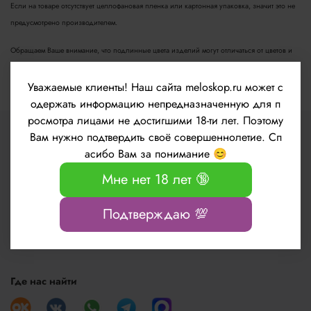
Если на товаре отсутствует целлофановая пленка или картонная упаковка, значит это не
предусмотрено производителем.
Обращаем Ваше внимание, что подлинные цвета изделий могут отличаться от цветов и
оттенков на сайте, в зависимости от цветопередачи вашего монитора.
Уважаемые клиенты!
Наш сайта meloskop.ru может с
одержать информацию непредназначенную для п
росмотра лицами не достигшими 18-ти лет. Поэтому
Вам нужно подтвердить своё совершеннолетие. Сп
асибо Вам за понимание 😊
Мне нет 18 лет 🔞
Подтверждаю 💯
+7 (499) 550-19-10
+7 (915) 133-56-89
Где нас найти