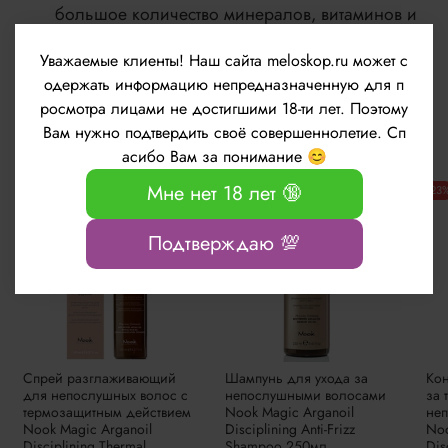
большое количество минералов, витаминов и
антиоксидантов, которые способствуют
Уважаемые клиенты!
Наш сайта meloskop.ru может с
поддержанию силы волос. Глубоко питает
одержать информацию непредназначенную для п
корни, увлажняет и придает зеркальный блеск.
росмотра лицами не достигшими 18-ти лет. Поэтому
Вам нужно подтвердить своё совершеннолетие. Сп
асибо Вам за понимание 😊
Мне нет 18 лет 🔞
-23%
-22%
-23
Подтверждаю 💯
Спрей разглаживающий
Шампунь для ухода за
Ко
для непослушных волос с
непослушными волосами
за 
термозащитным действием
Nook Magic Arganoil
не
Nook Magic Arganoil
Disciplining Anti-Frizz
Noo
Disciplining Thermal
Shampoo 250мл
Dis