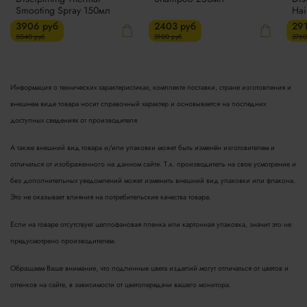
Smooting Spray 150мл
Hai
3906 руб
2403 руб
29
5040 руб
3100 руб
3760
Информация о технических характеристиках, комплекте поставки, стране изготовления и
внешнем виде товара носит справочный характер и основывается на последних
доступных сведениях от производителя
А также внешний вид товара и/или упаковки может быть изменён изготовителем и
отличаться от изображенного на данном сайте. Т.к. производитель на свое усмотрение и
без дополнительных уведомлений может изменить внешний вид упаковки или флакона.
Это не оказывает влияния на потребительские качества товара.
Если на товаре отсутствует целлофановая пленка или картонная упаковка, значит это не
предусмотрено производителем.
Обращаем Ваше внимание, что подлинные цвета изделий могут отличаться от цветов и
оттенков на сайте, в зависимости от цветопередачи вашего монитора.