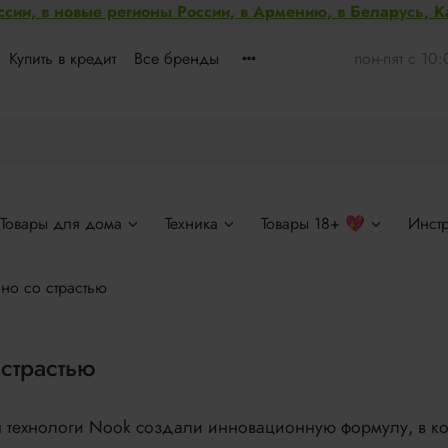
ссии, в новые регионы России, в Армению, в Беларусь, 
Купить в кредит
Все бренды
пон-пят с 10
Товары для дома
Техника
Товары 18+ 💖
Инст
ано со страстью
 страстью
 технологи Nook создали инновационную формулу, в ко