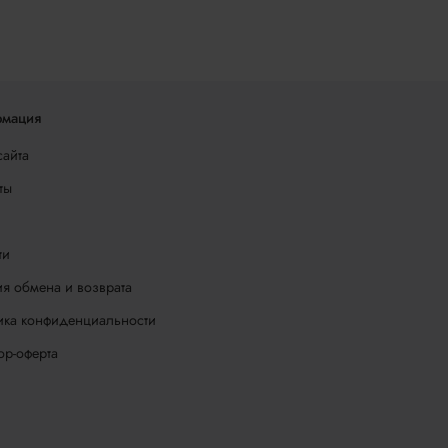
мация
сайта
ты
ти
я обмена и возврата
ика конфиденциальности
ор-оферта