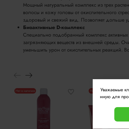
Мощный натуральный комплекс из трех растени
волосы и кожу головы от окислительного стре
здоровый и свежий вид. Позволяет дольше уде
Биоактивные D-комплекс
Специально подобранный комплекс активных 
загрязняющих веществ из внешней среды. Очи
уменьшить урон от окислительных реакций. Во
Уважаемые к
Нет в наличии
Нет в наличии
нную для прос