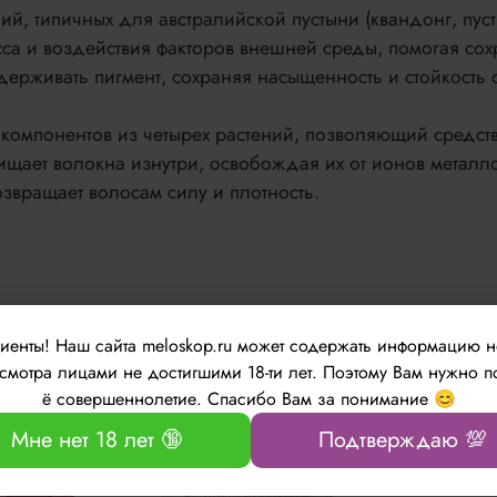
й, типичных для австралийской пустыни (квандонг, пус
сса и воздействия факторов внешней среды, помогая сох
рживать пигмент, сохраняя насыщенность и стойкость о
компонентов из четырех растений, позволяющий средст
щает волокна изнутри, освобождая их от ионов металло
звращает волосам силу и плотность.
лиенты!
Наш сайта meloskop.ru может содержать информацию 
Нет в наличии
Нет в наличи
мотра лицами не достигшими 18-ти лет. Поэтому Вам нужно п
ё совершеннолетие. Спасибо Вам за понимание 😊
Мне нет 18 лет 🔞
Подтверждаю 💯