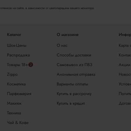
ттенков на сайте, в зависимости от цветопередачи вашего монитора.
Каталог
О магазине
Инфор
Шок-Цены
О нас
Карта 
Распродажа
Способы доставки
Контак
Товары 18+🔞
Самовывоз из ПВЗ
Акции
Zippo
Анонимная отправка
Новос
Косметика
Варианты оплаты
Услови
Парфюмерия
Купить в рассрочку
Полит
Макияж
Купить в кредит
Догов
Техника
Чай & Кофе