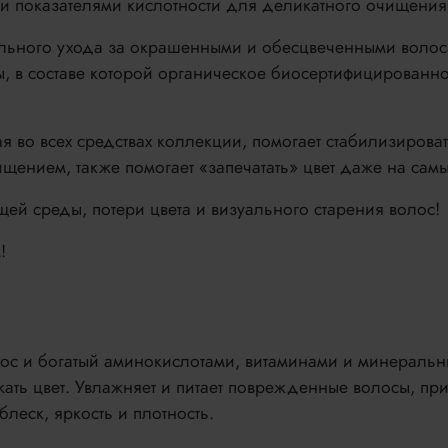
 показателями кислотности для деликатного очищения
ального ухода за окрашенными и обесцвеченными волоса
, в составе которой органическое биосертифицированно
 во всех средствах коллекции, помогает стабилизировать
щением, также помогает «запечатать» цвет даже на самы
й среды, потери цвета и визуального старения волос!
!
олос и богатый аминокислотами, витаминами и минераль
жать цвет. Увлажняет и питает поврежденные волосы, пр
леск, яркость и плотность.