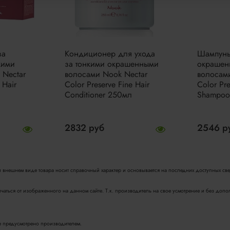
за
Кондиционер для ухода
Шампунь
кими
за тонкими окрашенными
окрашен
 Nectar
волосами Nook Nectar
волосам
 Hair
Color Preserve Fine Hair
Color Pre
Conditioner 250мл
Shampoo
2832 руб
2546 р
 и внешнем виде товара носит справочный характер и основывается на последних доступных св
ичаться от изображенного на данном сайте. Т.к. производитель на свое усмотрение и без до
не предусмотрено производителем.