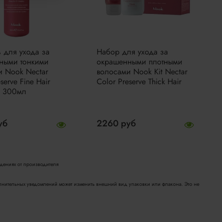
 для ухода за
Набор для ухода за
ными тонкими
окрашенными плотными
и Nook Nectar
волосами Nook Kit Nectar
serve Fine Hair
Color Preserve Thick Hair
 300мл
уб
2260 руб
едениях от производителя
полнительных уведомлений может изменить внешний вид упаковки или флакона. Это не