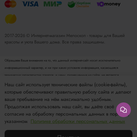
2017-2026 © Интернет-магазин Мелоскоп - товары для Вашей
красоты и уюта Вашего дома. Все права защищены.
Обращаем Ваше внимание на то, что данный интернет-сайт носит исключительно
информационный характер, и ни при каких условиях информация, касающаяся
технических характеристик товаров, и цены, размещенные на сайте, не являются
публичной офертой, определяемой положениями пункта 2 статьи 437 Гражданского
Наш сайт использует технические файлы (cookie-файлы),
кодекса РФ. Для получения подробной информации просьба обращаться к менеджеру.
которые обеспечивают правильную работу сайта и делают
Опубликованная на данном сайте информация может быть изменена в любое время без
ваше пребывание на нём максимально удобным.
предварительного уведомления.
Продолжая использовать наш сайт, вы даёте своё
согласие на обработку персональных данных в порядке,
Если вы заметили ошибку в описании, пожалуйста, сообщите нам по адресу
указанном
Политике обработки персональных данных
zakaz@meloskop.ru