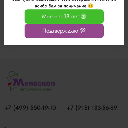
Это не оказывает влияния на потребительские качества товара.
асибо Вам за понимание 😊
Мне нет 18 лет 🔞
Если на товаре отсутствует целлофановая пленка или картонная упаковка, значит это не
предусмотрено производителем.
Подтверждаю 💯
Обращаем Ваше внимание, что подлинные цвета изделий могут отличаться от цветов и
оттенков на сайте, в зависимости от цветопередачи вашего монитора.
+7 (499) 550-19-10
+7 (915) 133-56-89