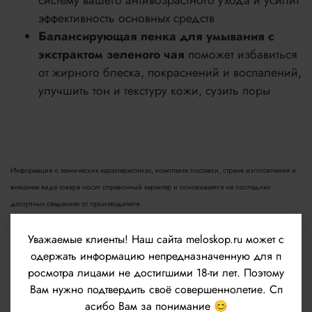
систему вашего антивозрастного ухода и усилит
эффективность основных средств
Балансирующая пенка для умывания с
экстрактом зеленого чая
поможет избавиться
от жирного блеска, покраснений и воспалений,
улучшить тон и текстуру кожи, сузить поры
Информация о технических характеристиках, комплекте поставки, стране изготовления и
внешнем виде товара носит справочный характер и основывается на последних
доступных сведениях от производителя
А также внешний вид товара и/или упаковки может быть изменён изготовителем и
Уважаемые клиенты!
Наш сайта meloskop.ru может с
отличаться от изображенного на данном сайте. Т.к. производитель на свое усмотрение и
одержать информацию непредназначенную для п
без дополнительных уведомлений может изменить внешний вид упаковки или флакона.
росмотра лицами не достигшими 18-ти лет. Поэтому
Это не оказывает влияния на потребительские качества товара.
Вам нужно подтвердить своё совершеннолетие. Сп
асибо Вам за понимание 😊
Если на товаре отсутствует целлофановая пленка или картонная упаковка, значит это не