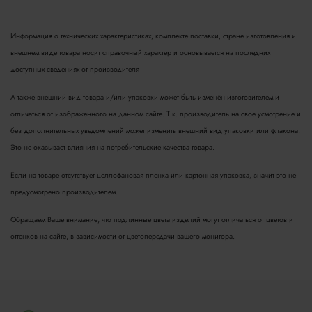
Информация о технических характеристиках, комплекте поставки, стране изготовления и
внешнем виде товара носит справочный характер и основывается на последних
доступных сведениях от производителя
А также внешний вид товара и/или упаковки может быть изменён изготовителем и
отличаться от изображенного на данном сайте. Т.к. производитель на свое усмотрение и
без дополнительных уведомлений может изменить внешний вид упаковки или флакона.
Это не оказывает влияния на потребительские качества товара.
Если на товаре отсутствует целлофановая пленка или картонная упаковка, значит это не
предусмотрено производителем.
Обращаем Ваше внимание, что подлинные цвета изделий могут отличаться от цветов и
оттенков на сайте, в зависимости от цветопередачи вашего монитора.