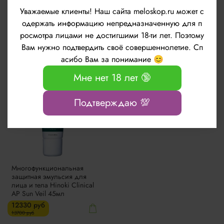
Уважаемые клиенты!
Наш сайта meloskop.ru может с
Кореи, одобрены и сертифицированы
одержать информацию непредназначенную для п
Сеульской Ассоциацией дерматологов.
росмотра лицами не достигшими 18-ти лет. Поэтому
Вам нужно подтвердить своё совершеннолетие. Сп
асибо Вам за понимание 😊
-10%
Мне нет 18 лет 🔞
Подтверждаю 💯
Многофункциональная
защитная эмульсия для
лица и тела Hinoki Clinical
AP Sun Veil 45мл
12330 руб
13700 руб