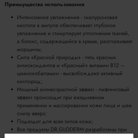
Преимущества использования
Интенсивное увлажнение - гиалуроновая
кислота в ампуле обеспечивает глубокое
увлажнение и стимулирует уплотнение тканей,
а ботокс, содержащийся в креме, разглаживает
морщины;
Сила «Красной природы» - пять красных
антиоксидантов и «Красный» витамин В12 –
цианокобаламин - высвобождают активный
кислород;
Мощный антивозрастной эффект - лифтинговый
эффект происходит при ежедневном
применении и массировании кожи лица и шеи
снизу вверх;
Подходит для всех типов кожи;
Все продукты DR.GLODERM разработаны при
участии 54 врачей – дерматологов Южной