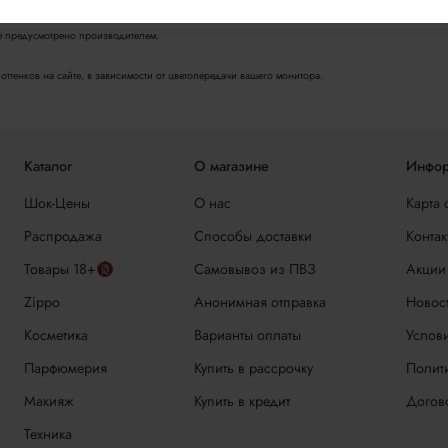
не предусмотрено производителем.
ттенков на сайте, в зависимости от цветопередачи вашего монитора.
Каталог
О магазине
Инфор
Шок-Цены
О нас
Карта 
Распродажа
Способы доставки
Контак
Товары 18+🔞
Самовывоз из ПВЗ
Акции
Zippo
Анонимная отправка
Новос
Косметика
Варианты оплаты
Услови
Парфюмерия
Купить в рассрочку
Полит
Макияж
Купить в кредит
Догов
Техника