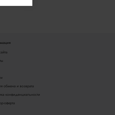
мация
сайта
ты
ти
я обмена и возврата
ика конфиденциальности
ор-оферта