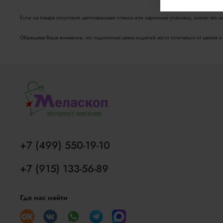
Если на товаре отсутствует целлофановая пленка или картонная упаковка, значит это 
Обращаем Ваше внимание, что подлинные цвета изделий могут отличаться от цветов и о
+7 (499) 550-19-10
+7 (915) 133-56-89
Где нас найти