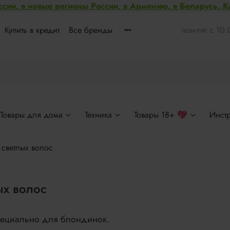
ссии, в новые регионы России, в Армению, в Беларусь, 
Купить в кредит
Все бренды
пон-пят с 10
Товары для дома
Техника
Товары 18+ 💖
Инст
я светлых волос
лых волос
специально для блондинок.