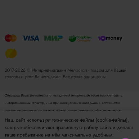
2017-2026 © Интернет-магазин Мелоскоп - товары для Вашей
красоты и уюта Вашего дома. Все права защищены.
Обращаем Ваше внимание на то, что данный интернет-сайт носит исключительно
информационный характер, и ни при каких условиях информация, касающаяся
технических характеристик товаров, и цены, размещенные на сайте, не являются
публичной офертой, определяемой положениями пункта 2 статьи 437 Гражданского
Наш сайт использует технические файлы (cookie-файлы),
кодекса РФ. Для получения подробной информации просьба обращаться к менеджеру.
которые обеспечивают правильную работу сайта и делают
Опубликованная на данном сайте информация может быть изменена в любое время без
ваше пребывание на нём максимально удобным.