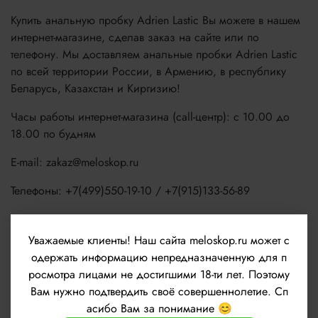
Купить анальную пробку Adrien Lastic Вы можете в нашем
интернет-магазине, сделав заказ на сайте или по
телефону. Мы доставляем анальные пробки Adrien Lastic
по всей территории России, в Армению, в республику
Беларусь, Казахстан и Киргизию!
Часы работы интернет-магазина (call-центр): с 10.00 до
18.00 по будням
E-mail: zakaz@meloskop.ru
Телефоны: +7(499)550-19-10 / +7(915)133-56-89
Новости
Уважаемые клиенты!
Наш сайта meloskop.ru может с
одержать информацию непредназначенную для п
росмотра лицами не достигшими 18-ти лет. Поэтому
Вам нужно подтвердить своё совершеннолетие. Сп
асибо Вам за понимание 😊