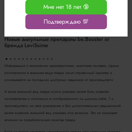
Мне нет 18 лет 🔞
Подтверждаю 💯
Новые ампульные препараты be.Booster от
бренда LeviSsime
Информация о технических характеристиках, комплекте поставки, стране
изготовления и внешнем виде товара носит справочный характер и
основывается на последних доступных сведениях от производителя
А также внешний вид товара и/или упаковки может быть изменён
изготовителем и отличаться от изображенного на данном сайте. Т.к.
производитель на свое усмотрение и без дополнительных уведомлений
может изменить внешний вид упаковки или флакона. Это не оказывает
влияния на потребительские качества товара.
Если на товаре отсутствует целлофановая пленка или картонная упаковка,