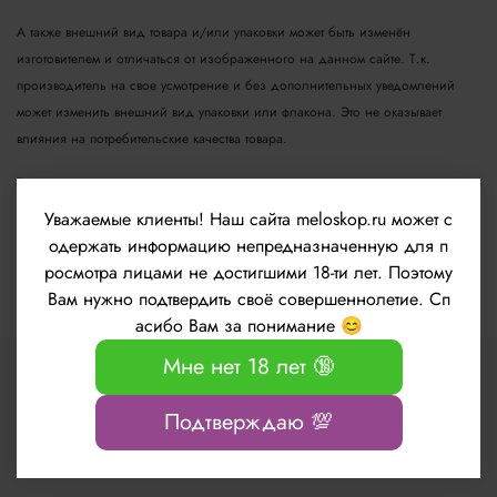
А также внешний вид товара и/или упаковки может быть изменён
изготовителем и отличаться от изображенного на данном сайте. Т.к.
производитель на свое усмотрение и без дополнительных уведомлений
может изменить внешний вид упаковки или флакона. Это не оказывает
влияния на потребительские качества товара.
Если на товаре отсутствует целлофановая пленка или картонная упаковка,
значит это не предусмотрено производителем.
Уважаемые клиенты!
Наш сайта meloskop.ru может с
одержать информацию непредназначенную для п
Обращаем Ваше внимание, что подлинные цвета изделий могут отличаться
росмотра лицами не достигшими 18-ти лет. Поэтому
от цветов и оттенков на сайте, в зависимости от цветопередачи вашего
Вам нужно подтвердить своё совершеннолетие. Сп
монитора.
асибо Вам за понимание 😊
Мне нет 18 лет 🔞
Подтверждаю 💯