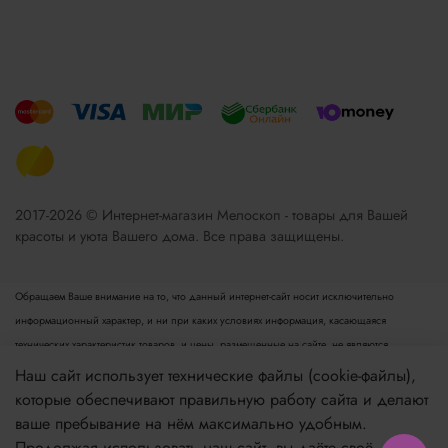
2017-2026 © Интернет-магазин Мелоскоп - товары для Вашей
красоты и уюта Вашего дома. Все права защищены.
Обращаем Ваше внимание на то, что данный интернет-сайт носит исключительно
информационный характер, и ни при каких условиях информация, касающаяся
технических характеристик товаров, и цены, размещенные на сайте, не являются
публичной офертой, определяемой положениями пункта 2 статьи 437 Гражданского
Наш сайт использует технические файлы (cookie-файлы),
кодекса РФ. Для получения подробной информации просьба обращаться к менеджеру.
которые обеспечивают правильную работу сайта и делают
Опубликованная на данном сайте информация может быть изменена в любое время без
ваше пребывание на нём максимально удобным.
предварительного уведомления.
Продолжая использовать наш сайт, вы даёте своё