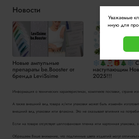
Новости
Уважаемые к
нную для прос
Новые ампульные
❄🎄🎅🏻🎁🎄❄ С
препараты be.Booster от
наступающим Нов
бренда LeviSsime
2025!!!
Информация о технических характеристиках, комплекте поставки, стране и
А также внешний вид товара и/или упаковки может быть изменён изготови
внешний вид упаковки или флакона. Это не оказывает влияния на потребит
Если на товаре отсутствует целлофановая пленка или картонная упаковка, 
Обращаем Ваше внимание, что подлинные цвета изделий могут отличаться о