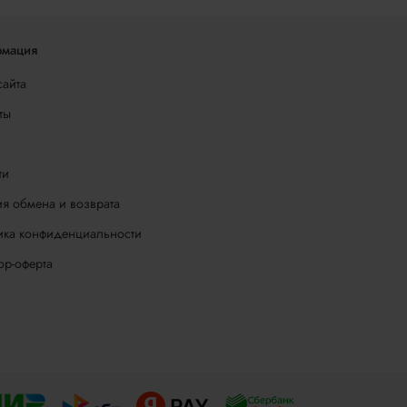
мация
сайта
ты
ти
я обмена и возврата
ика конфиденциальности
ор-оферта