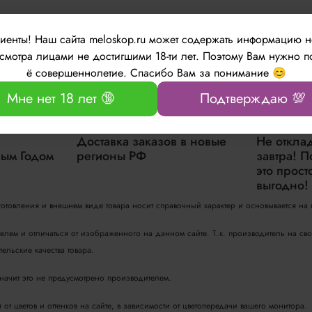
лиенты!
Наш сайта meloskop.ru может содержать информацию 
мотра лицами не достигшими 18-ти лет. Поэтому Вам нужно п
ё совершеннолетие. Спасибо Вам за понимание 😊
Мне нет 18 лет 🔞
Подтверждаю 💯
Доставка заказов в новые
Не откла
ым Годом
регионы РФ
завтра! П
это прост
выгодно!
зготовления и внешнем виде товара носит справочный характер и основывается на
телем и отличаться от изображенного на данном сайте. Т.к. производитель на с
ельские качества товара.
значит это не предусмотрено производителем.
т цветов и оттенков на сайте, в зависимости от цветопередачи вашего монитора.