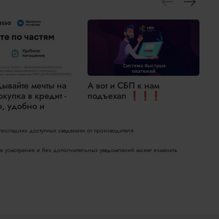
дывайте мечты на
А вот и СБП к нам
окупка в кредит -
подъехал ❗❗❗
н
о, удобно и
2
 последних доступных сведениях от производителя
вое усмотрение и без дополнительных уведомлений может изменить