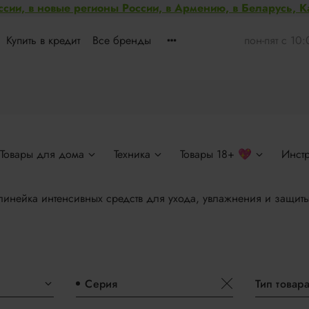
ссии, в новые регионы России, в Армению, в Беларусь, 
Купить в кредит
Все бренды
пон-пят с 10
Товары для дома
Техника
Товары 18+ 💖
Инст
- линейка интенсивных средств для ухода, увлажнения и защит
Серия
Тип товар