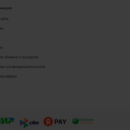
мация
сайта
ты
ти
я обмена и возврата
ика конфиденциальности
ор-оферта