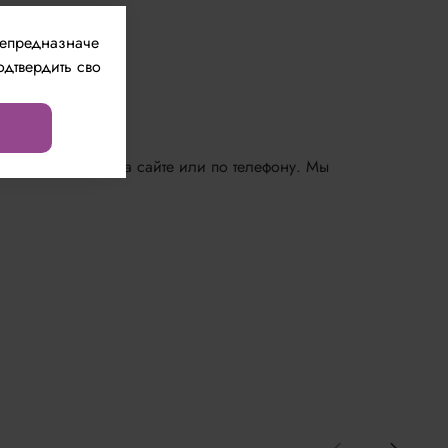
непредназначе
одтвердить сво
е, сделав заказ на сайте или по телефону. Мы