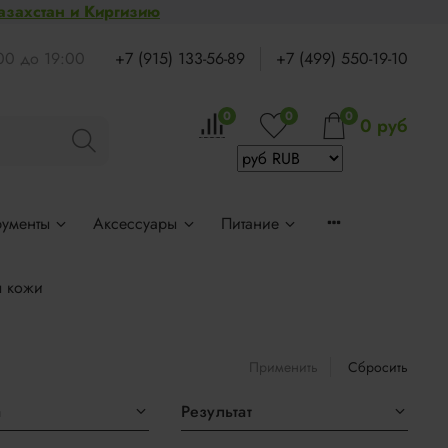
Казахстан и Киргизию
:00 до 19:00
+7 (915) 133-56-89
+7 (499) 550-19-10
0
0
0
0 руб
рументы
Аксессуары
Питание
ы кожи
Применить
Сбросить
а
Результат