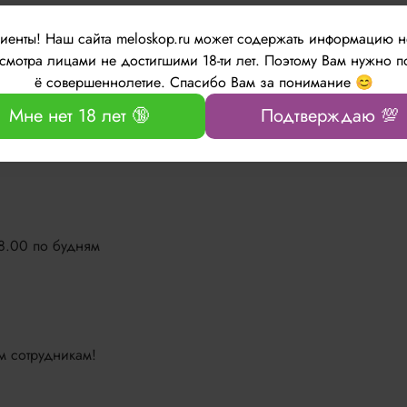
лиенты!
Наш сайта meloskop.ru может содержать информацию 
мотра лицами не достигшими 18-ти лет. Поэтому Вам нужно п
ё совершеннолетие. Спасибо Вам за понимание 😊
х продуктов линейки
Мне нет 18 лет 🔞
Подтверждаю 💯
а, увлажнения и защиты кожи можно в нашем интернет-магазин
18.00 по будням
м сотрудникам!