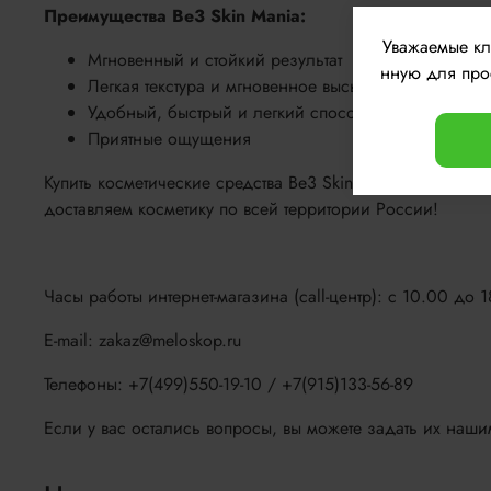
Преимущества Be3 Skin Mania:
Уважаемые к
Мгновенный и стойкий результат
нную для прос
Легкая текстура и мгновенное высыхание
Удобный, быстрый и легкий способ нанесения все
Приятные ощущения
Купить косметические средства Be3 Skin Mania для уход
доставляем косметику по всей территории России!
Часы работы интернет-магазина (call-центр): с 10.00 до 
E-mail: zakaz@meloskop.ru
Телефоны: +7(499)550-19-10 / +7(915)133-56-89
Если у вас остались вопросы, вы можете задать их наши