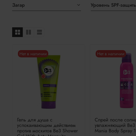
Загар
Уровень SPF-защит
Нет в наличии
Нет в наличии
Гель для душа с
Спрей после солн
успокаивающим действием
увлажняющий Be3 
против москитов Be3 Shower
Mania Body Spray 