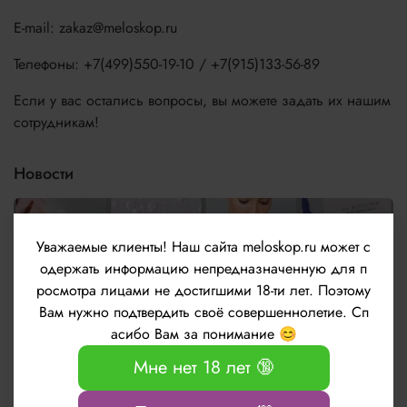
E-mail: zakaz@meloskop.ru
Телефоны: +7(499)550-19-10 / +7(915)133-56-89
Если у вас остались вопросы, вы можете задать их нашим
сотрудникам!
Новости
Уважаемые клиенты!
Наш сайта meloskop.ru может с
одержать информацию непредназначенную для п
росмотра лицами не достигшими 18-ти лет. Поэтому
Вам нужно подтвердить своё совершеннолетие. Сп
асибо Вам за понимание 😊
Мне нет 18 лет 🔞
Новые ампульные препараты be.Booster от