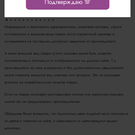
Подтверждаю 💯
бренда LeviSsime
Информация о технических характеристиках, комплекте поставки, стране
изготовления и внешнем виде товара носит справочный характер и
основывается на последних доступных сведениях от производителя
А также внешний вид товара и/или упаковки может быть изменён
изготовителем и отличаться от изображенного на данном сайте. Т.к.
производитель на свое усмотрение и без дополнительных уведомлений
может изменить внешний вид упаковки или флакона. Это не оказывает
влияния на потребительские качества товара.
Если на товаре отсутствует целлофановая пленка или картонная упаковка,
значит это не предусмотрено производителем.
Обращаем Ваше внимание, что подлинные цвета изделий могут отличаться
от цветов и оттенков на сайте, в зависимости от цветопередачи вашего
монитора.