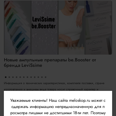
Новые ампульные препараты be.Booster от
бренда LeviSsime
Информация о технических характеристиках, комплекте поставки, стране
изготовления и внешнем виде товара носит справочный характер и
основывается на последних доступных сведениях от производителя
Уважаемые клиенты!
Наш сайта meloskop.ru может с
А также внешний вид товара и/или упаковки может быть изменён
одержать информацию непредназначенную для п
изготовителем и отличаться от изображенного на данном сайте. Т.к.
росмотра лицами не достигшими 18-ти лет. Поэтому