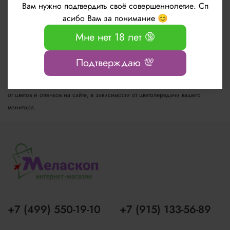
производитель на свое усмотрение и без дополнительных уведомлений
Вам нужно подтвердить своё совершеннолетие. Сп
может изменить внешний вид упаковки или флакона. Это не оказывает
асибо Вам за понимание 😊
влияния на потребительские качества товара.
Мне нет 18 лет 🔞
Если на товаре отсутствует целлофановая пленка или картонная упаковка,
Подтверждаю 💯
значит это не предусмотрено производителем.
Обращаем Ваше внимание, что подлинные цвета изделий могут отличаться
от цветов и оттенков на сайте, в зависимости от цветопередачи вашего
монитора.
+7 (499) 550-19-10
+7 (915) 133-56-89