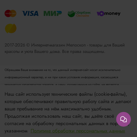
2017-2026 © Интернет-магазин Мелоскоп - товары для Вашей
красоты и уюта Вашего дома. Все права защищены.
Обращаем Ваше внимание на то, что данный интернет-сайт носит исключительно
информационный характер, и ни при каких условиях информация, касающаяся
технических характеристик товаров, и цены, размещенные на сайте, не являются
публичной офертой, определяемой положениями пункта 2 статьи 437 Гражданского
Наш сайт использует технические файлы (cookie-файлы),
кодекса РФ. Для получения подробной информации просьба обращаться к менеджеру.
которые обеспечивают правильную работу сайта и делают
Опубликованная на данном сайте информация может быть изменена в любое время без
ваше пребывание на нём максимально удобным.
предварительного уведомления.
Продолжая использовать наш сайт, вы даёте своё
согласие на обработку персональных данных в порядке,
Если вы заметили ошибку в описании, пожалуйста, сообщите нам по адресу
указанном
Политике обработки персональных данных
zakaz@meloskop.ru