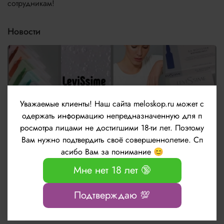
сотрудникам!
Новости
Уважаемые клиенты!
Наш сайта meloskop.ru может с
одержать информацию непредназначенную для п
росмотра лицами не достигшими 18-ти лет. Поэтому
Вам нужно подтвердить своё совершеннолетие. Сп
асибо Вам за понимание 😊
Новые ампульные препараты be.Booster от
Мне нет 18 лет 🔞
бренда LeviSsime
Подтверждаю 💯
Информация о технических характеристиках, комплекте поставки, стране
изготовления и внешнем виде товара носит справочный характер и