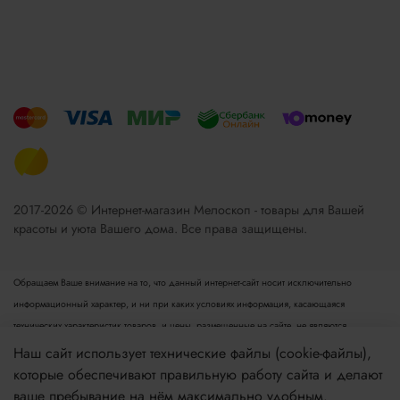
2017-2026 © Интернет-магазин Мелоскоп - товары для Вашей
красоты и уюта Вашего дома. Все права защищены.
Обращаем Ваше внимание на то, что данный интернет-сайт носит исключительно
информационный характер, и ни при каких условиях информация, касающаяся
технических характеристик товаров, и цены, размещенные на сайте, не являются
публичной офертой, определяемой положениями пункта 2 статьи 437 Гражданского
Наш сайт использует технические файлы (cookie-файлы),
кодекса РФ. Для получения подробной информации просьба обращаться к менеджеру.
которые обеспечивают правильную работу сайта и делают
Опубликованная на данном сайте информация может быть изменена в любое время без
ваше пребывание на нём максимально удобным.