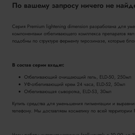
По вашему запросу ничего не найд
Серия Premium lightening dimension разработана для 
компонентами отбеливающего комплекса препаратов являю
подобны по структуре ферменту тирозиназе, которые бл
В состав серии входят:
Отбеливающий очищающий гель, ELD-50, 250мл
УФ-отбеливающий крем 24 часа, ELD-52, 50мл
Отбеливающая сыворотка, ELD-53, 30мл
Купить средства для уменьшения пигментации и выравнив
телефону. Мы доставляем косметику по всей территории 
Часы работы интернет-магазина (call-центр): с 10.00 до 