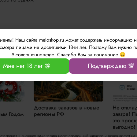
м сотрудникам!
лиенты!
Наш сайта meloskop.ru может содержать информацию 
мотра лицами не достигшими 18-ти лет. Поэтому Вам нужно п
ё совершеннолетие. Спасибо Вам за понимание 😊
Мне нет 18 лет 🔞
Подтверждаю 💯
Доставка заказов в новые
Не откла
ым Годом
регионы РФ
завтра! П
это прост
выгодно!
зготовления и внешнем виде товара носит справочный характер и основывается на