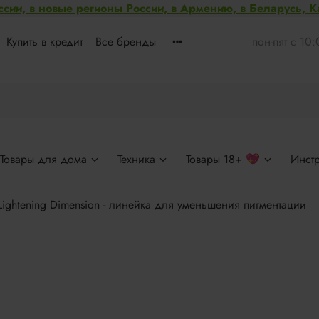
ссии, в новые регионы России, в Армению, в Беларусь, 
Купить в кредит
Все бренды
пон-пят с 10
Товары для дома
Техника
Товары 18+ 💖
Инст
Lightening Dimension - линейка для уменьшения пигментации