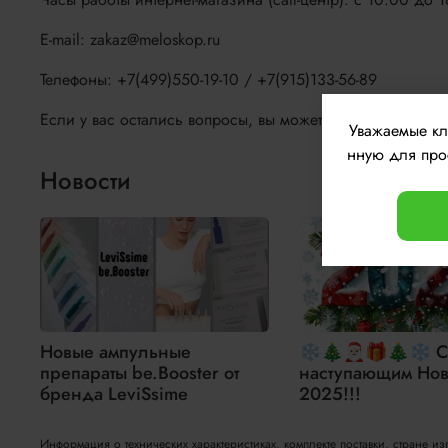
E-mail: zakaz@meloskop.ru
Телефоны: +7(499)550-19-10 / +7(915)133-56-89
Если у вас остались вопросы, вы можете задать их наши
Уважаемые к
нную для прос
Новости
Новые ампульные
❄🎄🎅🏻🎁🎄❄ С
препараты be.Booster от
наступающим Нов
бренда LeviSsime
2025!!!
Информация о технических характеристиках, комплекте поставки, стране и