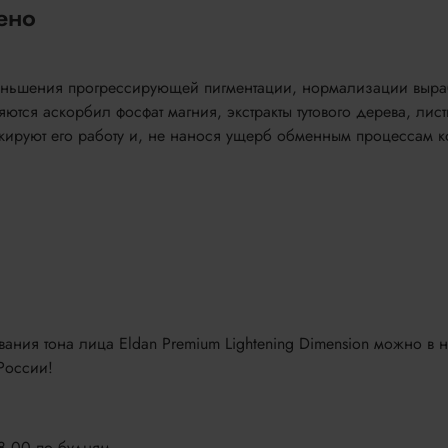
ено
уменьшения прогрессирующей пигментации, нормализации выр
тся аскорбил фосфат магния, экстракты тутового дерева, лист
окируют его работу и, не нанося ущерб обменным процессам к
ания тона лица Eldan Premium Lightening Dimension можно в н
России!
18.00 по будням