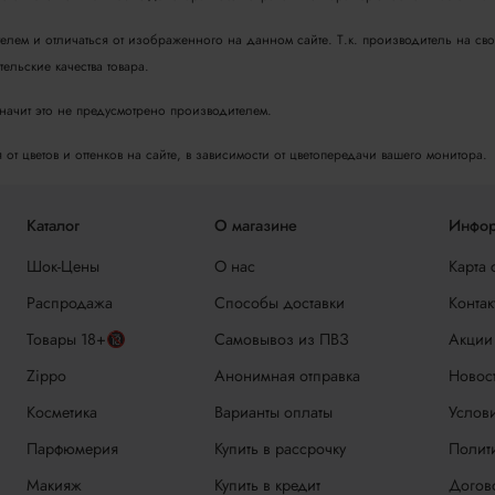
телем и отличаться от изображенного на данном сайте. Т.к. производитель на с
ельские качества товара.
значит это не предусмотрено производителем.
т цветов и оттенков на сайте, в зависимости от цветопередачи вашего монитора.
Каталог
О магазине
Инфор
Шок-Цены
О нас
Карта 
Распродажа
Способы доставки
Контак
Товары 18+🔞
Самовывоз из ПВЗ
Акции
Zippo
Анонимная отправка
Новос
Косметика
Варианты оплаты
Услови
Парфюмерия
Купить в рассрочку
Полит
Макияж
Купить в кредит
Догов