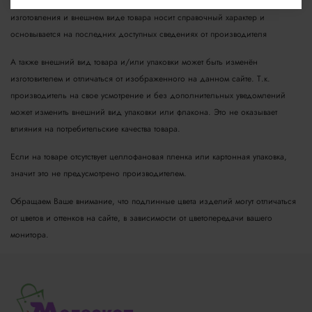
Информация о технических характеристиках, комплекте поставки, стране
изготовления и внешнем виде товара носит справочный характер и
основывается на последних доступных сведениях от производителя
А также внешний вид товара и/или упаковки может быть изменён
изготовителем и отличаться от изображенного на данном сайте. Т.к.
производитель на свое усмотрение и без дополнительных уведомлений
может изменить внешний вид упаковки или флакона. Это не оказывает
влияния на потребительские качества товара.
Если на товаре отсутствует целлофановая пленка или картонная упаковка,
значит это не предусмотрено производителем.
Обращаем Ваше внимание, что подлинные цвета изделий могут отличаться
от цветов и оттенков на сайте, в зависимости от цветопередачи вашего
монитора.