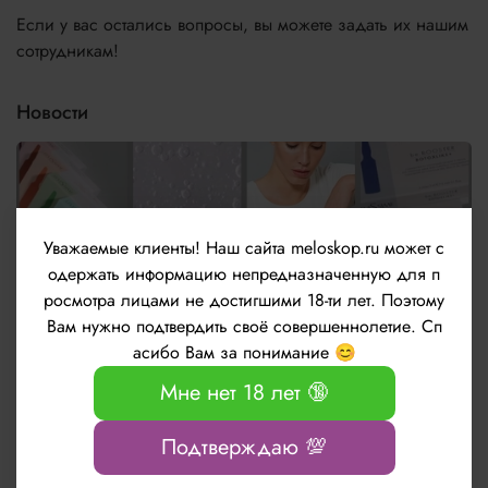
Если у вас остались вопросы, вы можете задать их нашим
сотрудникам!
Новости
Уважаемые клиенты!
Наш сайта meloskop.ru может с
одержать информацию непредназначенную для п
росмотра лицами не достигшими 18-ти лет. Поэтому
Вам нужно подтвердить своё совершеннолетие. Сп
асибо Вам за понимание 😊
Новые ампульные препараты be.Booster от
Мне нет 18 лет 🔞
бренда LeviSsime
Подтверждаю 💯