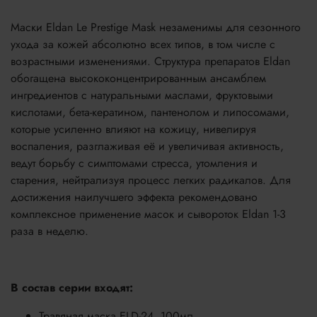
Маски Eldan Le Prestige Mask незаменимы для сезонного
ухода за кожей абсолютно всех типов, в том числе с
возрастными изменениями. Структура препаратов Eldan
обогащена высококонцентрированным ансамблем
ингредиентов с натуральными маслами, фруктовыми
кислотами, бета-кератином, пантенолом и липосомами,
которые усиленно влияют на кожицу, нивелируя
воспаления, разглаживая её и увеличивая активность,
ведут борьбу с симптомами стресса, утомления и
старения, нейтрализуя процесс легких радикалов. Для
достижения наилучшего эффекта рекомендовано
комплексное применение масок и сывороток Eldan 1-3
раза в неделю.
В состав серии входят:
Травяная маска ELD-24, 100мл