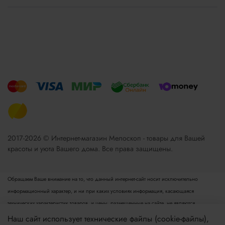
2017-2026 © Интернет-магазин Мелоскоп - товары для Вашей
красоты и уюта Вашего дома. Все права защищены.
Обращаем Ваше внимание на то, что данный интернет-сайт носит исключительно
информационный характер, и ни при каких условиях информация, касающаяся
технических характеристик товаров, и цены, размещенные на сайте, не являются
публичной офертой, определяемой положениями пункта 2 статьи 437 Гражданского
Наш сайт использует технические файлы (cookie-файлы),