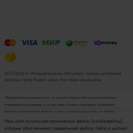
2017-2026 © Интернет-магазин Мелоскоп - товары для Вашей
красоты и уюта Вашего дома. Все права защищены.
Обращаем Ваше внимание на то, что данный интернет-сайт носит исключительно
информационный характер, и ни при каких условиях информация, касающаяся
технических характеристик товаров, и цены, размещенные на сайте, не являются
публичной офертой, определяемой положениями пункта 2 статьи 437 Гражданского
Наш сайт использует технические файлы (cookie-файлы),
кодекса РФ. Для получения подробной информации просьба обращаться к менеджеру.
которые обеспечивают правильную работу сайта и делают