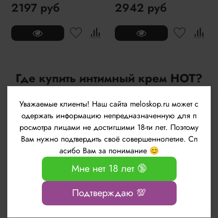
2197 руб
2942 руб
Где купить интимный крем HOT?
Купить интимный крем HOT Вы можете в нашем в интернет-
Уважаемые клиенты!
Наш сайта meloskop.ru может с
магазине для взрослых Мелоскоп. У нас большой выбор
одержать информацию непредназначенную для п
интимных кремов HOT по выгодным ценам. Есть как
росмотра лицами не достигшими 18-ти лет. Поэтому
доставка, так и самовывоз из пунктов выдачи по всей
Вам нужно подтвердить своё совершеннолетие. Сп
территории России, в Армению, в республику Беларусь,
асибо Вам за понимание 😊
Казахстан и Киргизию!
Мне нет 18 лет 🔞
Часы работы интернет-магазина (call-центр): с 10.00 до
18.00 по будням
Подтверждаю 💯
E-mail: zakaz@meloskop.ru