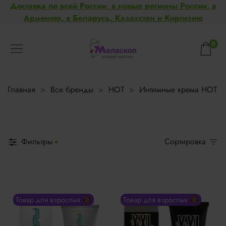
Доставка по всей России, в новые регионы России, в
Армению, в Беларусь, Казахстан и Киргизию
0
Главная
Все бренды
HOT
Интимные крема HOT
Фильтры
Сортировка
Товар для взрослых 🔞
Товар для взрослых 🔞