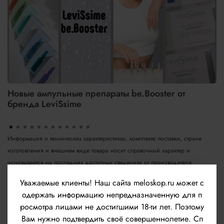
Новые ампульные препараты be.Booster от
бренда LeviSsime
Информация о технических характеристиках, комплекте поставки, стране
изготовления и внешнем виде товара носит справочный характер и
основывается на последних доступных сведениях от производителя
Уважаемые клиенты!
Наш сайта meloskop.ru может с
А также внешний вид товара и/или упаковки может быть изменён
одержать информацию непредназначенную для п
изготовителем и отличаться от изображенного на данном сайте. Т.к.
росмотра лицами не достигшими 18-ти лет. Поэтому
производитель на свое усмотрение и без дополнительных уведомлений
Вам нужно подтвердить своё совершеннолетие. Сп
может изменить внешний вид упаковки или флакона. Это не оказывает