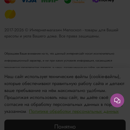
2017-2026 © Интернет-магазин Мелоскоп - товары для Вашей
красоты и уюта Вашего дома. Все права защищены.
Обращаем Ваше внимание на то, что данный интернет-сайт носит исключительно
информационный характер, и ни при каких условиях информация, касающаяся
технических характеристик товаров, и цены, размещенные на сайте, не являются
публичной офертой, определяемой положениями пункта 2 статьи 437 Гражданского
Наш сайт использует технические файлы (cookie-файлы),
кодекса РФ. Для получения подробной информации просьба обращаться к менеджеру.
которые обеспечивают правильную работу сайта и делают
Опубликованная на данном сайте информация может быть изменена в любое время без
ваше пребывание на нём максимально удобным.
предварительного уведомления.
Продолжая использовать наш сайт, вы даёте своё
согласие на обработку персональных данных в порядке,
Если вы заметили ошибку в описании, пожалуйста, сообщите нам по адресу
указанном
Политике обработки персональных данных
zakaz@meloskop.ru
Понятно