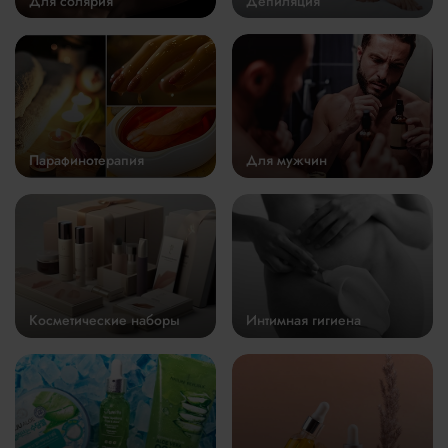
Для солярия
Депиляция
Парафинотерапия
Для мужчин
Косметические наборы
Интимная гигиена