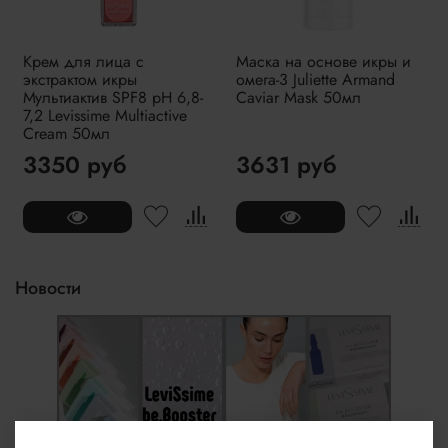
Крем для лица с
Маска на основе икры и
экстрактом икры
омега-3 Juliette Armand
Мультиактив SPF8 pH 6,8-
Caviar Mask 50мл
7,2 Levissime Multiactive
Cream 50мл
3350 руб
3631 руб
Новости