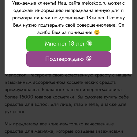
Уважаемые клиенты!
Наш сайта meloskop.ru может с
одержать информацию непредназначенную для п
росмотра лицами не достигшими 18-ти лет. Поэтому
Вам нужно подтвердить своё совершеннолетие. Сп
Новые ампульные препараты be.Booster от
асибо Вам за понимание 😊
бренда LeviSsime
Мне нет 18 лет 🔞
Подтверждаю 💯
Погрузитесь в мир красоты с интернет-магазином
Мелоскоп! Раскройте свою естественную красоту с нашим
изысканным ассортиментом косметических средств
премиум-класса. В каталоге нашего интернет-магазина
более 15000 товаров косметики. Вы сможете купить себе
средства для волос, для лица, глаз и тела, а также для
рук и ног.
Мы предлагаем все клиентам только качественные
средства для макияжа, которые созданы визажистами