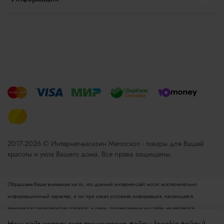
2017-2026 © Интернет-магазин Мелоскоп - товары для Вашей
красоты и уюта Вашего дома. Все права защищены.
Обращаем Ваше внимание на то, что данный интернет-сайт носит исключительно
информационный характер, и ни при каких условиях информация, касающаяся
технических характеристик товаров, и цены, размещенные на сайте, не являются
публичной офертой, определяемой положениями пункта 2 статьи 437 Гражданского
Наш сайт использует технические файлы (cookie-файлы),