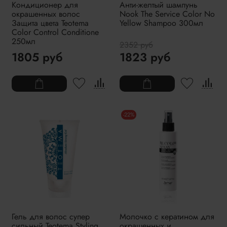
Кондиционер для
Анти-желтый шампунь
окрашенных волос
Nook The Service Color No
Защита цвета Teotema
Yellow Shampoo 300мл
Color Control Conditione
250мл
2352 руб
1805 руб
1823 руб
-22%
Гель для волос супер
Молочко с кератином для
сильный Teotema Styling
окрашенных и