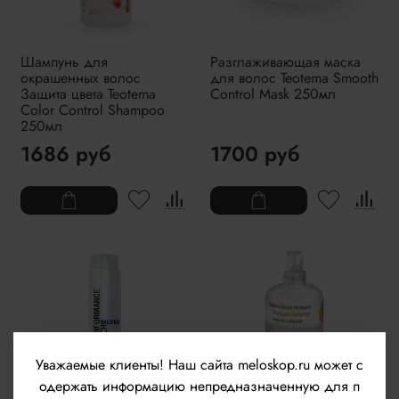
Шампунь для
Разглаживающая маска
окрашенных волос
для волос Teotema Smooth
Защита цвета Teotema
Control Mask 250мл
Color Control Shampoo
250мл
1686 руб
1700 руб
Уважаемые клиенты!
Наш сайта meloskop.ru может с
одержать информацию непредназначенную для п