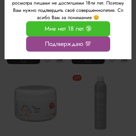
росмотра лицами не достигшими 18-ти лет. Поэтому
Вам нужно подтвердить своё совершеннолетие. Сп
Шампунь серебряный с
Двухфазный спрей-
асибо Вам за понимание 😊
анти-желтым эффектом
кондиционер Баланс
Farmagan Performance
влажности Teotema
Мне нет 18 лет 🔞
Tech Silver Shampoo
Moisture Balance Laev-in 2
250мл
Phases 150мл
1751 руб
1803 руб
Подтверждаю 💯
-22%