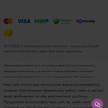
2017-2026 © Интернет-магазин Мелоскоп - товары для Вашей
красоты и уюта Вашего дома. Все права защищены.
Обращаем Ваше внимание на то, что данный интернет-сайт носит исключительно
информационный характер, и ни при каких условиях информация, касающаяся
технических характеристик товаров, и цены, размещенные на сайте, не являются
публичной офертой, определяемой положениями пункта 2 статьи 437 Гражданского
Наш сайт использует технические файлы (cookie-файлы),
кодекса РФ. Для получения подробной информации просьба обращаться к менеджеру.
которые обеспечивают правильную работу сайта и делают
Опубликованная на данном сайте информация может быть изменена в любое время без
ваше пребывание на нём максимально удобным.
предварительного уведомления.
Продолжая использовать наш сайт, вы даёте своё
согласие на обработку персональных данных в порядке,