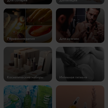
Для солярия
Депиляция
Парафинотерапия
Для мужчин
Косметические наборы
Интимная гигиена