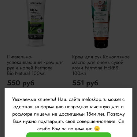
Питательно-
Крем для рук Конопляное
успокаивающий крем для
масло для очень сухой
рук и ногтей Farmona
кожи Farmona HERBS
Bio.Natural 100мл
100мл
550 руб
551 руб
Уважаемые клиенты!
Наш сайта meloskop.ru может с
одержать информацию непредназначенную для п
росмотра лицами не достигшими 18-ти лет. Поэтому
Нет в наличии
Нет в наличии
Вам нужно подтвердить своё совершеннолетие. Сп
асибо Вам за понимание 😊