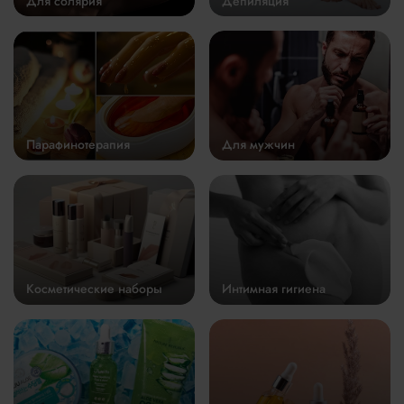
Для солярия
Депиляция
Парафинотерапия
Для мужчин
Косметические наборы
Интимная гигиена