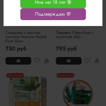
Мне нет 18 лет 🔞
Подтверждаю 💯
Сыворотка с маслом
Парафин Clean+Easy с
конопли Farmona Herbal
коноплей 453г
Care 50мл
750 руб
795 руб
Нет в наличии
Нет в наличии