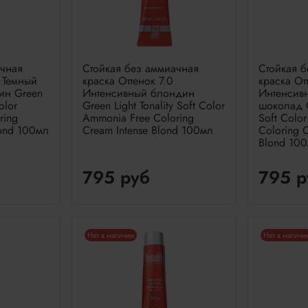
ачная
Стойкая без аммиачная
Стойкая 
2 Темный
краска Оттенок 7.0
краска От
ин Green
Интенсивный блондин
Интенсив
olor
Green Light Tonality Soft Color
шоколад Gr
ring
Ammonia Free Coloring
Soft Colo
lond 100мл
Cream Intense Blond 100мл
Coloring C
Blond 10
795 руб
795 р
Нет в наличии
Нет в наличи