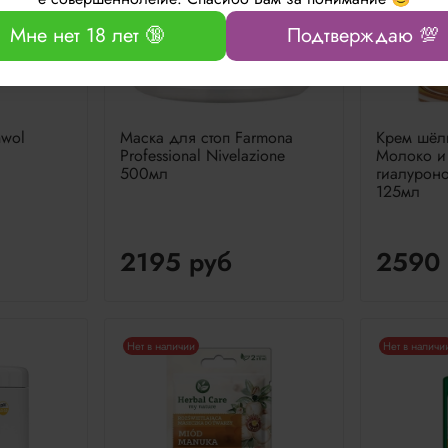
Мне нет 18 лет 🔞
Подтверждаю 💯
hwol
Маска для стоп Farmona
Крем шёл
Professional Nivelazione
Молоко и
500мл
гиалуроно
125мл
2195 руб
2590 
Нет в наличии
Нет в наличи