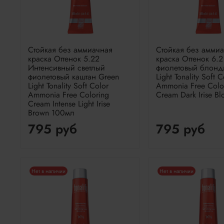
Стойкая без аммиачная
Стойкая без амми
краска Оттенок 5.22
краска Оттенок 6.
Интенсивный светлый
фиолетовый блонд
фиолетовый каштан Green
Light Tonality Soft C
Light Tonality Soft Color
Ammonia Free Colo
Ammonia Free Coloring
Cream Dark Irise B
Cream Intense Light Irise
Brown 100мл
795 руб
795 руб
Нет в наличии
Нет в наличии