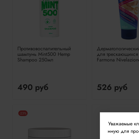
Противовоспалительный
Дерматологически
шампунь Mint500 Hemp
для трескающихся 
Shampoo 250мл
Farmona Nivelazio
490 руб
526 руб
-23%
Уважаемые к
нную для прос