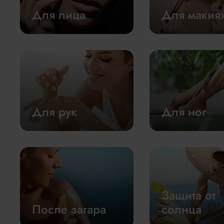
Для лица
Для макия
Для рук
Для ног
Защита от
После загара
солнца