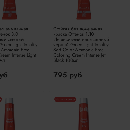
без аммиачная
Стойкая без аммиачная
тенок 8.0
краска Оттенок 1.10
ный светлый
Интенсивный насыщенный
een Light Tonality
черный Green Light Tonality
r Ammonia Free
Soft Color Ammonia Free
ream Intense Light
Coloring Cream Intense Jet
0мл
Black 100мл
уб
795 руб
и
Нет в наличии