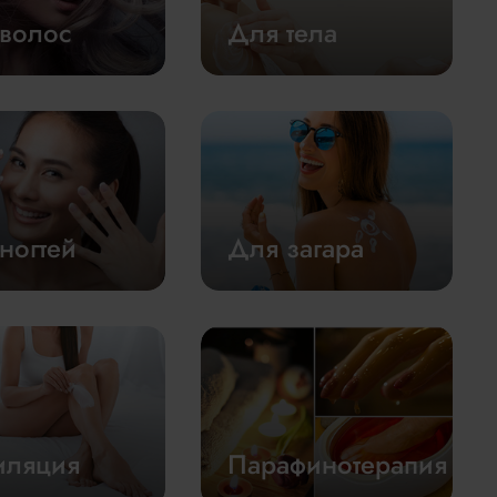
волос
Для тела
ногтей
Для загара
иляция
Парафинотерапия