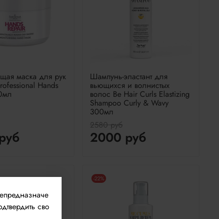
щая маска для рук
Шампунь-эластант для
rofessional Hands
вьющихся и волнистых
0мл
волос Be Hair Curls Elastizing
Shampoo Curly & Wavy
300мл
2580 руб
руб
2000 руб
-22%
непредназначе
одтвердить сво