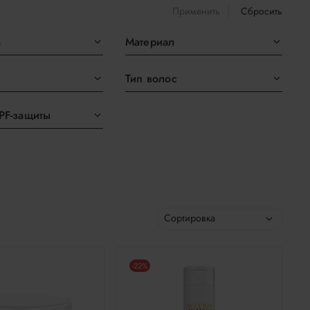
Применить
Сбросить
а
Материал
Тип волос
PF-защиты
-22%