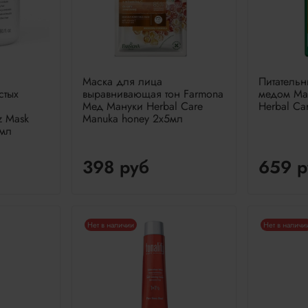
я
Маска для лица
Питатель
стых
выравнивающая тон Farmona
медом Ма
Мед Мануки Herbal Care
Herbal Ca
zz Mask
Manuka honey 2x5мл
0мл
398 руб
659 р
Нет в наличии
Нет в наличи