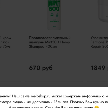
й крем
Противовоспалительный
Увлажняю
пяток
шампунь Mint500 Hemp
Farmona P
ne 75мл
Shampoo 400мл
Repair 30
670 руб
1849 
лиенты!
Наш сайта meloskop.ru может содержать информацию 
мотра лицами не достигшими 18-ти лет. Поэтому Вам нужно п
ё совершеннолетие. Спасибо Вам за понимание 😊