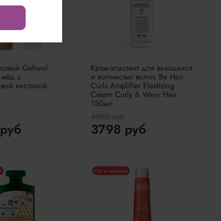
ковый Gehwol
Крем-эластант для вьющихся
 мёд с
и волнистых волос Be Hair
вой кислотой
Curls Amplifier Elastizing
Cream Curly & Wavy Hair
150мл
4900 руб
руб
3798 руб
и
Нет в наличии