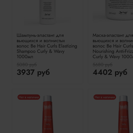
Шампунь-эластант для
Маска-эластант дл
вьющихся и волнистых
вьющихся и волни
волос Be Hair Curls Elastizing
волос Be Hair Curls
Shampoo Curly & Wavy
Nourishing Anti-Fri
1000мл
Curly & Wavy 100
5080 руб
5680 руб
3937 руб
4402 руб
Нет в наличии
Нет в наличии