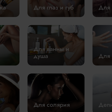
жа
Для глаз и губ
Для 
Для ванны и
душа
Для 
Для солярия
Деп