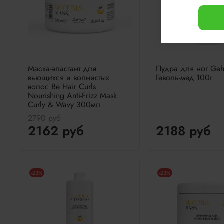
Маска-эластант для
Пудра для ног Ge
вьющихся и волнистых
Геволь-мед 100г
волос Be Hair Curls
Nourishing Anti-Frizz Mask
Curly & Wavy 300мл
2790 руб
2162 руб
2188 руб
-23%
-23%