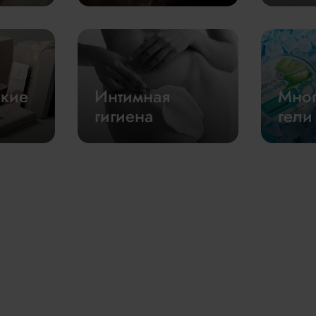
ские
Интимная
Мно
гигиена
гели