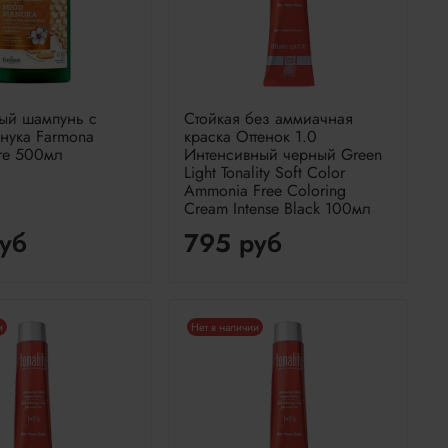
ный шампунь с
Стойкая без аммиачная
нука Farmona
краска Оттенок 1.0
re 500мл
Интенсивный черный Green
Light Tonality Soft Color
Ammonia Free Coloring
Cream Intense Black 100мл
уб
795 руб
и
Нет в наличии