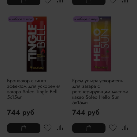
в наборе 5 штук
в наборе 5 штук
Бронзатор с тингл-
Крем ультра-ускоритель
эффектом для ускорения
для загара с
загара Soleo Tingle Bell
регенерирующим маслом
5x15мл
какао Soleo Hello Sun
5x15мл
744 руб
744 руб