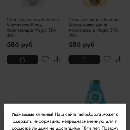
Соль для ванны Farmona
Соль для ванны Farmona
Мистический сад
Жасминовая мечта
Aromaterapia Magic SPA
Aromaterapia Magic SPA
495г
495г
586 руб
586 руб
Уважаемые клиенты!
Наш сайта meloskop.ru может с
одержать информацию непредназначенную для п
росмотра лицами не достигшими 18-ти лет. Поэтому