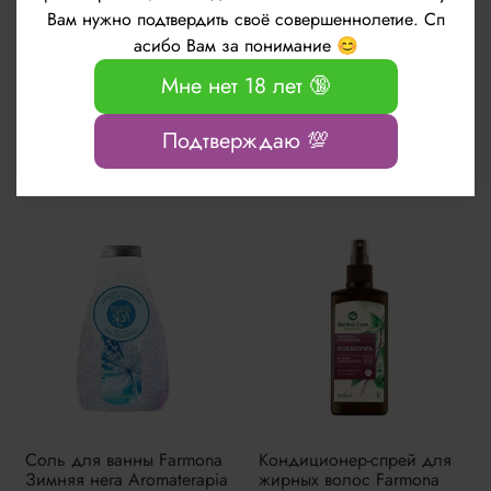
Вам нужно подтвердить своё совершеннолетие. Сп
Соль для ванны Farmona
Соль для ванны Farmona
Розовые сады
Океан покоя Aromaterapia
асибо Вам за понимание 😊
Aromaterapia Magic SPA
Magic SPA 495г
495г
Мне нет 18 лет 🔞
586 руб
586 руб
Подтверждаю 💯
Соль для ванны Farmona
Кондиционер-спрей для
Зимняя нега Aromaterapia
жирных волос Farmona