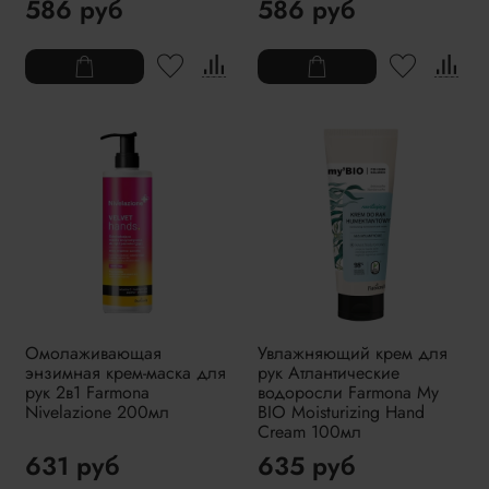
586 руб
586 руб
Омолаживающая
Увлажняющий крем для
энзимная крем-маска для
рук Атлантические
рук 2в1 Farmona
водоросли Farmona My
Nivelazione 200мл
BIO Moisturizing Hand
Cream 100мл
631 руб
635 руб