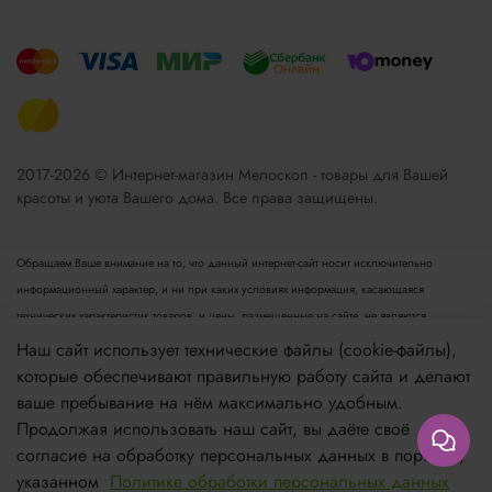
2017-2026 © Интернет-магазин Мелоскоп - товары для Вашей
красоты и уюта Вашего дома. Все права защищены.
Обращаем Ваше внимание на то, что данный интернет-сайт носит исключительно
информационный характер, и ни при каких условиях информация, касающаяся
технических характеристик товаров, и цены, размещенные на сайте, не являются
публичной офертой, определяемой положениями пункта 2 статьи 437 Гражданского
Наш сайт использует технические файлы (cookie-файлы),
кодекса РФ. Для получения подробной информации просьба обращаться к менеджеру.
которые обеспечивают правильную работу сайта и делают
Опубликованная на данном сайте информация может быть изменена в любое время без
ваше пребывание на нём максимально удобным.
предварительного уведомления.
Продолжая использовать наш сайт, вы даёте своё
согласие на обработку персональных данных в порядке,
Если вы заметили ошибку в описании, пожалуйста, сообщите нам по адресу
указанном
Политике обработки персональных данных
zakaz@meloskop.ru