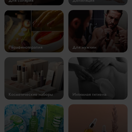
Для солярия
Депиляция
Парафинотерапия
Для мужчин
Косметические наборы
Интимная гигиена