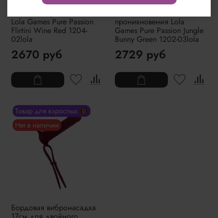
Вибронасадка 15,9см для
Зеленая вибронасадка
двойного проникновения
17см для двойного
Lola Games Pure Passion
проникновения Lola
Flirtini Wine Red 1204-
Games Pure Passion Jungle
02lola
Bunny Green 1202-03lola
2670 руб
2729 руб
Товар для взрослых 🔞
Нет в наличии
Бордовая вибронасадка
17см для двойного