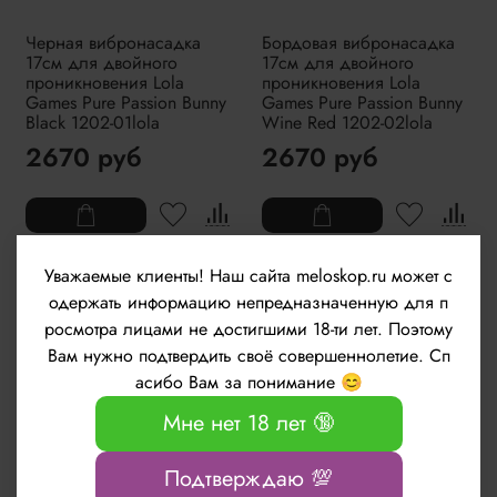
Черная вибронасадка
Бордовая вибронасадка
17см для двойного
17см для двойного
проникновения Lola
проникновения Lola
Games Pure Passion Bunny
Games Pure Passion Bunny
Black 1202-01lola
Wine Red 1202-02lola
2670 руб
2670 руб
Уважаемые клиенты!
Наш сайта meloskop.ru может с
Товар для взрослых 🔞
Товар для взрослых 🔞
одержать информацию непредназначенную для п
росмотра лицами не достигшими 18-ти лет. Поэтому
Вам нужно подтвердить своё совершеннолетие. Сп
асибо Вам за понимание 😊
Мне нет 18 лет 🔞
Подтверждаю 💯