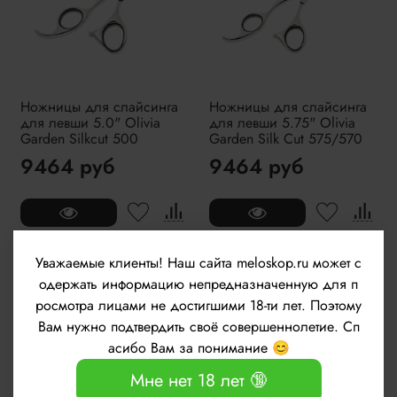
Ножницы для слайсинга
Ножницы для слайсинга
для левши 5.0" Olivia
для левши 5.75" Olivia
Garden Silkcut 500
Garden Silk Cut 575/570
9464 руб
9464 руб
Уважаемые клиенты!
Наш сайта meloskop.ru может с
Нет в наличии
Нет в наличии
одержать информацию непредназначенную для п
росмотра лицами не достигшими 18-ти лет. Поэтому
Вам нужно подтвердить своё совершеннолетие. Сп
асибо Вам за понимание 😊
Мне нет 18 лет 🔞