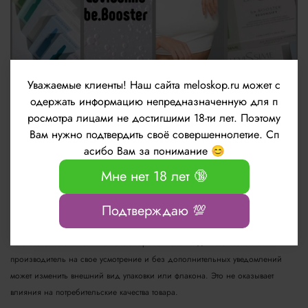
Уважаемые клиенты!
Наш сайта meloskop.ru может с
одержать информацию непредназначенную для п
Новые ампульные препараты be.Booster от
бренда LeviSsime
росмотра лицами не достигшими 18-ти лет. Поэтому
Вам нужно подтвердить своё совершеннолетие. Сп
асибо Вам за понимание 😊
Информация о технических характеристиках, комплекте поставки, стране
Мне нет 18 лет 🔞
изготовления и внешнем виде товара носит справочный характер и
основывается на последних доступных сведениях от производителя
Подтверждаю 💯
А также внешний вид товара и/или упаковки может быть изменён
изготовителем и отличаться от изображенного на данном сайте. Т.к.
производитель на свое усмотрение и без дополнительных уведомлений
может изменить внешний вид упаковки или флакона. Это не оказывает
влияния на потребительские качества товара.