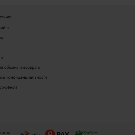
мация
сайта
ты
ти
я обмена и возврата
ика конфиденциальности
ор-оферта