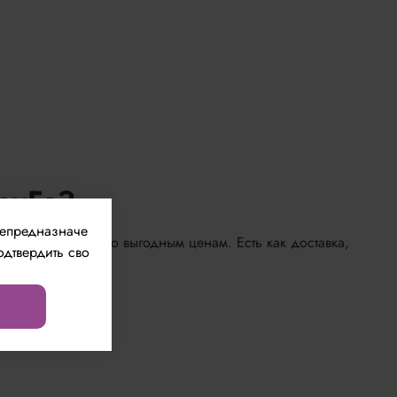
ToyFa?
непредназначе
р плетей ToyFa по выгодным ценам. Есть как доставка,
одтвердить сво
зию!