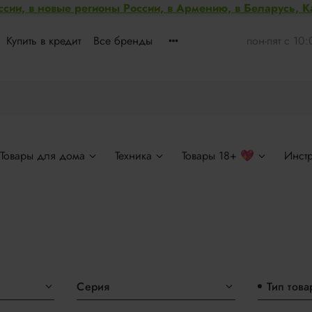
ссии, в новые регионы России, в Армению, в Беларусь, 
Купить в кредит
Все бренды
пон-пят с 10
Товары для дома
Техника
Товары 18+ 💖
Инст
Серия
Тип това