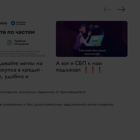
дывайте мечты на
А вот и СБП к нам
окупка в кредит -
подъехал ❗❗❗
н
о, удобно и
2
 последних доступных сведениях от производителя
вое усмотрение и без дополнительных уведомлений может изменить