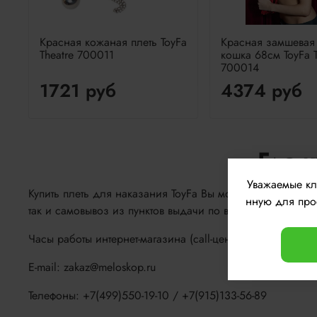
Красная кожаная плеть ToyFa
Красная замшевая 
Theatre 700011
кошка 68см ToyFa T
700014
1721 руб
4374 руб
Где к
Уважаемые к
Купить плеть для наказания ToyFa Вы можете в нашем в 
нную для прос
так и самовывоз из пунктов выдачи по всей территории 
Часы работы интернет-магазина (call-центр): с 10.00 до 
E-mail: zakaz@meloskop.ru
Телефоны: +7(499)550-19-10 / +7(915)133-56-89