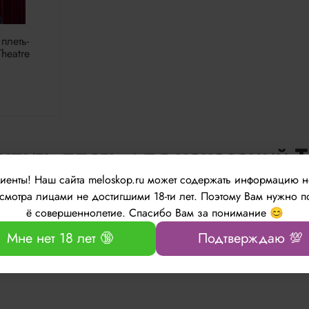
плеть-
heatre
упить плеть для наказаний 
лиенты!
Наш сайта meloskop.ru может содержать информацию 
интернет-магазине для взрослых Мелоскоп. У нас большой выбо
мотра лицами не достигшими 18-ти лет. Поэтому Вам нужно п
России, в Армению, в республику Беларусь, Казахстан и Кирги
ё совершеннолетие. Спасибо Вам за понимание 😊
18.00 по будням
Мне нет 18 лет 🔞
Подтверждаю 💯