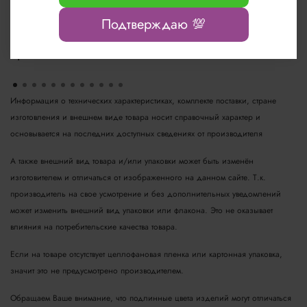
Подтверждаю 💯
Новые ампульные препараты be.Booster от
бренда LeviSsime
Информация о технических характеристиках, комплекте поставки, стране
изготовления и внешнем виде товара носит справочный характер и
основывается на последних доступных сведениях от производителя
А также внешний вид товара и/или упаковки может быть изменён
изготовителем и отличаться от изображенного на данном сайте. Т.к.
производитель на свое усмотрение и без дополнительных уведомлений
может изменить внешний вид упаковки или флакона. Это не оказывает
влияния на потребительские качества товара.
Если на товаре отсутствует целлофановая пленка или картонная упаковка,
значит это не предусмотрено производителем.
Обращаем Ваше внимание, что подлинные цвета изделий могут отличаться