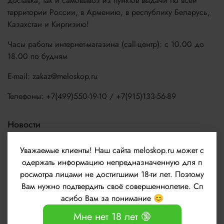
доставка, так и самовывоз из пунктов выдачи по всей
территории России, в Армению, в республику Беларусь,
Казахстан и Киргизию!
Часы работы интернет-магазина (call-центр): с 10.00 до
18.00 по будням
E-mail: zakaz@meloskop.ru
Телефоны: +7(499)550-19-10 / +7(915)133-56-89
Новости
Уважаемые клиенты!
Наш сайта meloskop.ru может с
одержать информацию непредназначенную для п
росмотра лицами не достигшими 18-ти лет. Поэтому
Вам нужно подтвердить своё совершеннолетие. Сп
асибо Вам за понимание 😊
Мне нет 18 лет 🔞