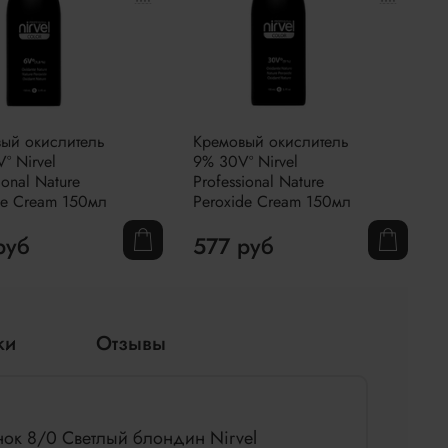
ый окислитель
Кремовый окислитель
º Nirvel
9% 30Vº Nirvel
ional Nature
Professional Nature
de Cream 150мл
Peroxide Cream 150мл
руб
577 руб
ки
Отзывы
нок 8/0 Светлый блондин Nirvel