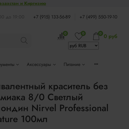
Казахстан и Киргизию
:00 до 19:00
+7 (915) 133-56-89
+7 (499) 550-19-10
0
0
0
0 руб
рументы
Аксессуары
Питание
валентный краситель без
миака 8/0 Светлый
ондин Nirvel Professional
ture 100мл