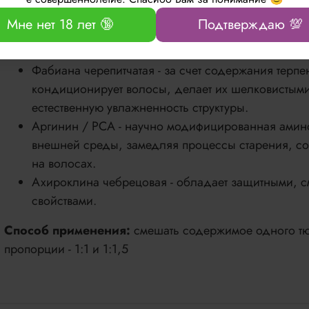
Коровяк обыкновенный - благодаря высокому со
Мне нет 18 лет 🔞
Подтверждаю 💯
кислот, эфирных масел и микроэлементов восстан
глубокие слои волоса.
Фабиана черепитчатая - за счет содержания терп
кондиционирует волосы, делает их шелковистыми
естественную увлажненность структуры.
Аргинин / РСА - научно модифицированная амино
внешней среды, замедляя процессы старения, со
на волосах.
Ахироклина чебрецовая - обладает защитными, 
свойствами.
Способ применения:
смешать содержимое одного тю
пропорции - 1:1 и 1:1,5