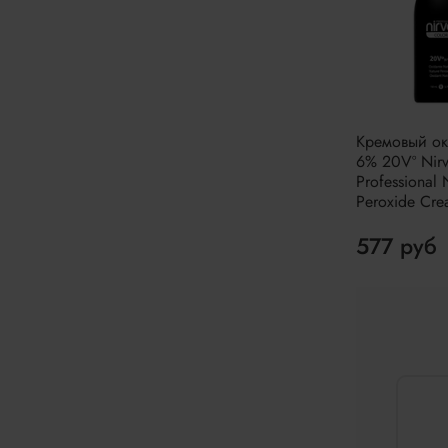
Кремовый ок
6% 20Vº Nirv
Professional 
Peroxide Cr
577 руб