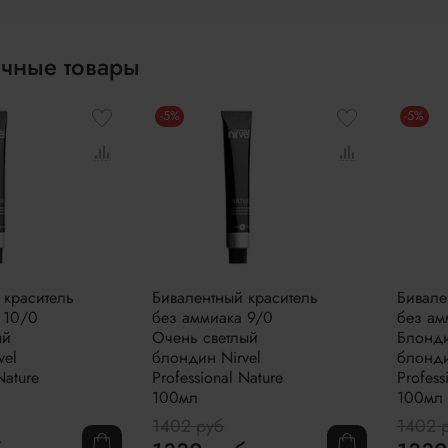
чные товары
-5%
-5%
 краситель
Бивалентный краситель
Бивале
 10/0
без аммиака 9/0
без ам
ый
Очень светлый
Блонд
vel
блондин Nirvel
блонди
Nature
Professional Nature
Profess
100мл
100мл
1402 руб
1402 