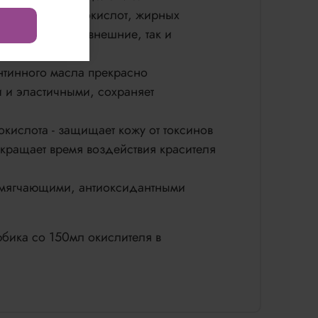
держанию аминокислот, жирных
авливаются как внешние, так и
ентинного масла прекрасно
 и эластичными, сохраняет
кислота - защищает кожу от токсинов
кращает время воздействия красителя
смягчающими, антиоксидантными
бика со 150мл окислителя в