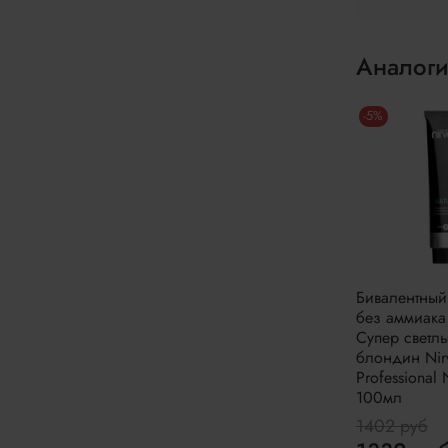
Аналоги
-5%
Бивалентный
без аммиака
Супер светл
блондин Nir
Professional 
100мл
1402 руб