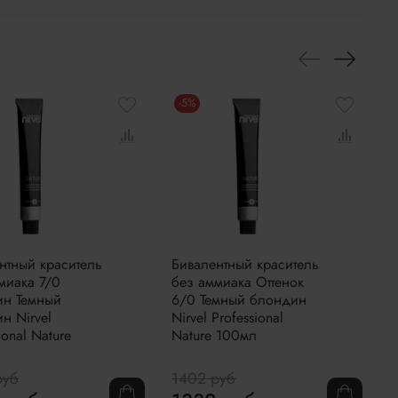
-5%
нтный краситель
Бивалентный краситель
Б
миака 7/0
без аммиака Оттенок
б
ин Темный
6/0 Темный блондин
1
н Nirvel
Nirvel Professional
P
ional Nature
Nature 100мл
1
руб
1402 руб
1