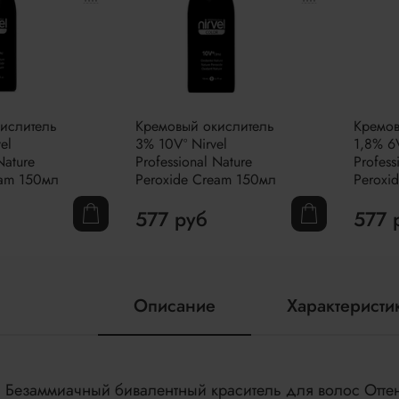
ислитель
Кремовый окислитель
Кремов
el
3% 10Vº Nirvel
1,8% 6V
Nature
Professional Nature
Profess
eam 150мл
Peroxide Cream 150мл
Peroxi
577 руб
577 
Описание
Характеристи
Безаммиачный бивалентный краситель для волос Отте