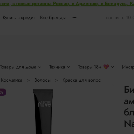
ссии, в новые регионы России, в Армению, в Беларусь, 
Купить в кредит
Все бренды
пон-пят с 10
Товары для дома
Техника
Товары 18+ 💖
Инст
Косметика
Волосы
Краска для волос
Би
%
ам
бл
Na