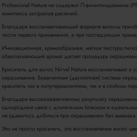
Professional Nature не содержит П-финилиндеамина (P
комплекса экстрактов растений.
Благодаря восстанавливающей формуле волосы приобр
после первого применения, а при последующих примен
Инновационная, кремообразная, мягкая текстура легко
обволакивающий аромат делает процедуру окрашивани
Краситель для волос Nirvel Nature восстанавливает и 
окрашивания. Бивалентная (двухтипная) система окра
краситель как в полуперманентном, так и в стойком п
Благодаря высокоэффективному результату окрашивани
однородные цвета с длительным блеском и идеальны
не удавалось добиться при окрашивании без аммиака.
Это не просто краситель, это восстановление волос цве