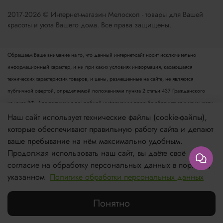
2017-2026 © Интернет-магазин Мелоскоп - товары для Вашей
красоты и уюта Вашего дома. Все права защищены.
Обращаем Ваше внимание на то, что данный интернет-сайт носит исключительно
информационный характер, и ни при каких условиях информация, касающаяся
технических характеристик товаров, и цены, размещенные на сайте, не являются
публичной офертой, определяемой положениями пункта 2 статьи 437 Гражданского
кодекса РФ. Для получения подробной информации просьба обращаться к менеджеру.
Опубликованная на данном сайте информация может быть изменена в любое время без
Наш сайт использует технические файлы (cookie-файлы),
предварительного уведомления.
которые обеспечивают правильную работу сайта и делают
ваше пребывание на нём максимально удобным.
Если вы заметили ошибку в описании, пожалуйста, сообщите нам по адресу
Продолжая использовать наш сайт, вы даёте своё
zakaz@meloskop.ru
согласие на обработку персональных данных в порядке,
указанном
Политике обработки персональных данных
Нет в наличии
Понятно
Каталог
Поиск
Корзина