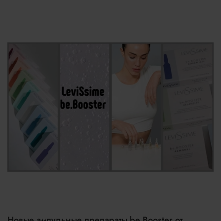
Новые ампульные препараты be.Booster от